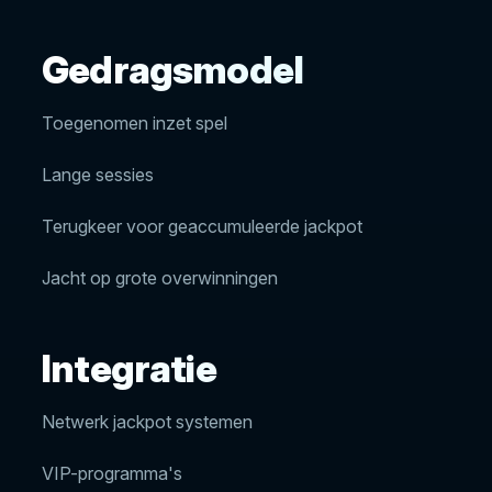
Gedragsmodel
Toegenomen inzet spel
Lange sessies
Terugkeer voor geaccumuleerde jackpot
Jacht op grote overwinningen
Integratie
Netwerk jackpot systemen
VIP-programma's