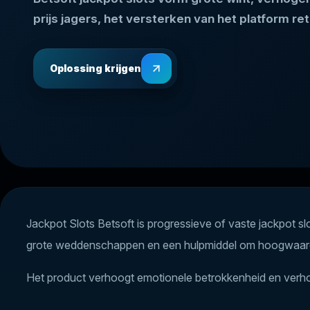
prijs jagers, het versterken van het platform r
Oplossing krijgen
Jackpot Slots Betsoft is progressieve of vaste jackpot slo
grote weddenschappen en een hulpmiddel om hoogwaardi
Het product verhoogt emotionele betrokkenheid en verh