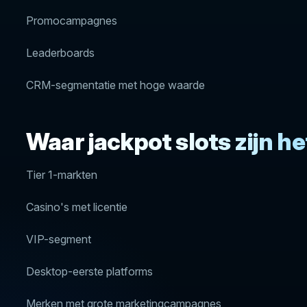
Promocampagnes
Leaderboards
CRM-segmentatie met hoge waarde
Waar jackpot slots zijn he
Tier 1-markten
Casino's met licentie
VIP-segment
Desktop-eerste platforms
Merken met grote marketingcampagnes