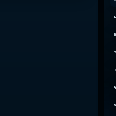
M
R
V
V