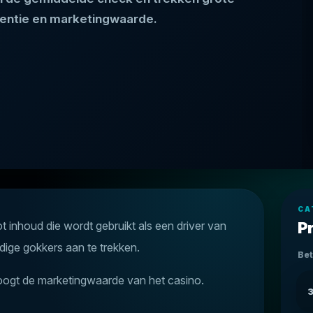
etentie en marketingwaarde.
CA
t inhoud die wordt gebruikt als een driver van
P
ge gokkers aan te trekken.
Be
oogt de marketingwaarde van het casino.
3