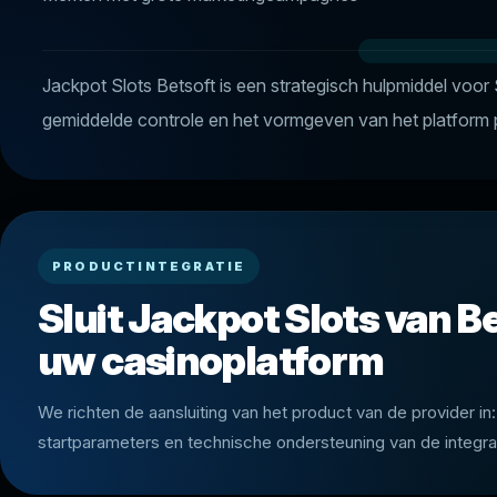
Jackpot Slots Betsoft is een strategisch hulpmiddel voor
gemiddelde controle en het vormgeven van het platform 
PRODUCTINTEGRATIE
Sluit Jackpot Slots van 
uw casinoplatform
We richten de aansluiting van het product van de provider i
startparameters en technische ondersteuning van de integrat