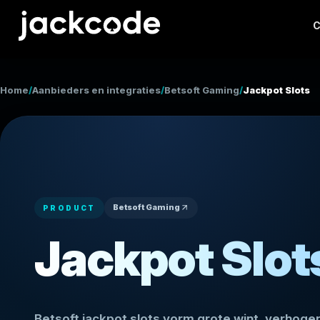
C
Home
/
Aanbieders en integraties
/
Betsoft Gaming
/
Jackpot Slots
Betsoft Gaming
PRODUCT
Jackpot Slot
Betsoft jackpot slots vorm grote wint, verhog