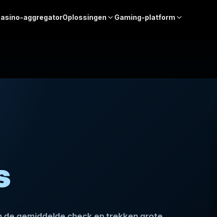
asino-aggregator
Oplossingen
Gaming-platform
s
en de gemiddelde check en trekken grote