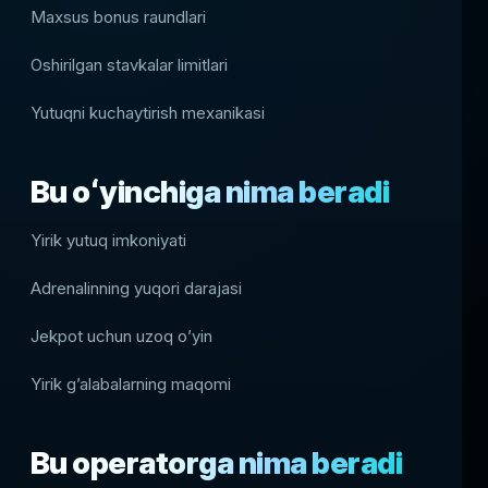
Maxsus bonus raundlari
Oshirilgan stavkalar limitlari
Yutuqni kuchaytirish mexanikasi
Bu oʻyinchiga nima beradi
Yirik yutuq imkoniyati
Adrenalinning yuqori darajasi
Jekpot uchun uzoq o’yin
Yirik g’alabalarning maqomi
Bu operatorga nima beradi