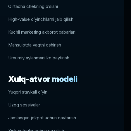
O’rtacha chekning o’sishi
High-value o’yinchilarni jalb qilish
Kuchli marketing axborot xabarlari
Mahsulotda vaqtni oshirish
Umumiy aylanmani ko’paytirish
Xulq-atvor modeli
Yuqori stavkali o’yin
Uzoq sessiyalar
Jamlangan jekpot uchun qaytarish
Yirik yutuqlar uchun ov qilish