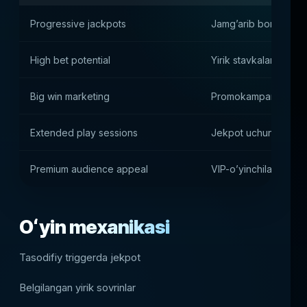
Progressive jackpots
Jamg’arib boriladiga
High bet potential
Yirik stavkalar imkoni
Big win marketing
Promokampaniyalarda
Extended play sessions
Jekpot uchun uzoq o
Premium audience appeal
VIP-o’yinchilarni jalb q
Oʻyin mexanikasi
Tasodifiy triggerda jekpot
Belgilangan yirik sovrinlar