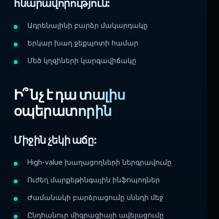
հնարավորություն:
Ադրենալինի բարձր մակարդակը
Երկար խաղ ջեքպոտի համար
Մեծ կղզիների կարգավիճակը
Ի՞ նչ է դա տալիս
օպերատորին
Միջին չեկի աճը:
High-value խաղացողների ներգրավումը
Ուժեղ մարքեթինգային ինֆոպոդներ
Ժամանակի բարձրացումը սննդի մեջ
Ընդհանուր միգրացիայի ավելացումը