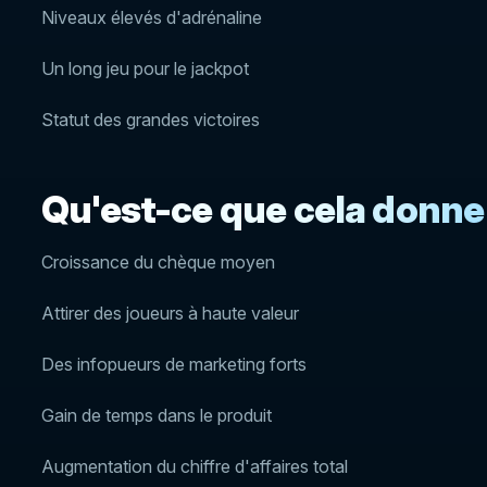
Niveaux élevés d'adrénaline
Un long jeu pour le jackpot
Statut des grandes victoires
Qu'est-ce que cela donne 
Croissance du chèque moyen
Attirer des joueurs à haute valeur
Des infopueurs de marketing forts
Gain de temps dans le produit
Augmentation du chiffre d'affaires total