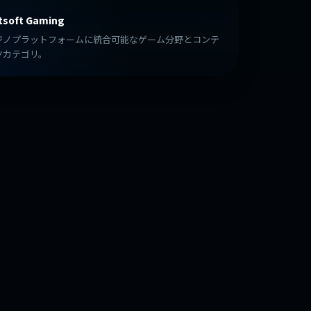
tsoft Gaming
ジノプラットフォームに統合可能なゲーム分野とコンテ
ツカテゴリ。