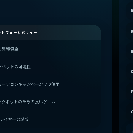
B
B
ットフォームバリュー
の累積資金
B
グベットの可能性
C
モーションキャンペーンでの使用
F
ックポットのための長いゲーム
G
Pプレイヤーの誘致
J