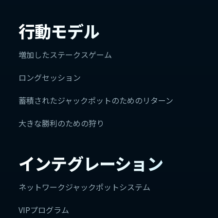
行動モデル
増加したステークスゲーム
ロングセッション
蓄積されたジャックポットのためのリターン
大きな勝利のための狩り
インテグレーション
ネットワークジャックポットシステム
VIPプログラム