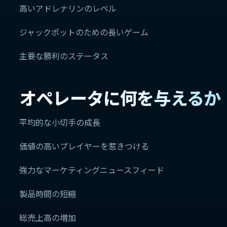
高いアドレナリンのレベル
ジャックポットのための長いゲーム
主要な勝利のステータス
オペレータに何を与えるか
平均的な小切手の成長
価値の高いプレイヤーを惹きつける
強力なマーケティングニュースフィード
製品時間の短縮
総売上高の増加