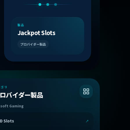
製品
Jackpot Slots
プロバイダー製品
テゴリ
ロバイダー製品
tsoft Gaming
D Slots