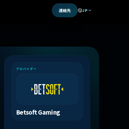
連絡先
JP
プロバイダー
Betsoft Gaming