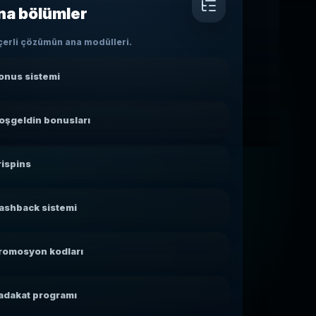
na bölümler
erli çözümün ana modülleri.
onus sistemi
oşgeldin bonusları
rispins
ashback sistemi
romosyon kodları
adakat programı