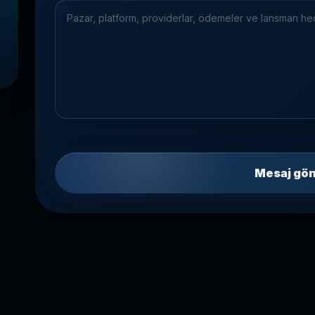
Mesaj gö