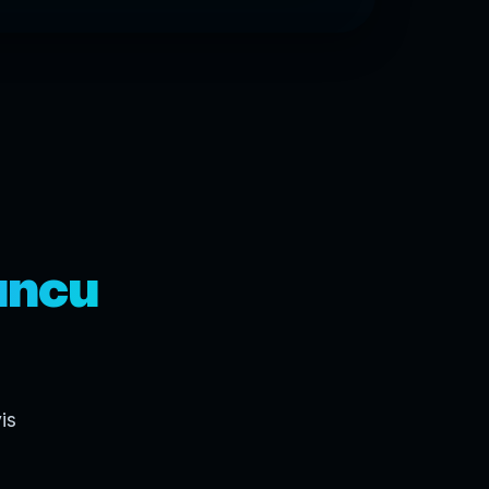
uncu
is