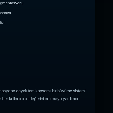
 segmentasyonu
lanması
izi
tomasyona dayalı tam kapsamlı bir büyüme sistemi
e her kullanıcının değerini artırmaya yardımcı