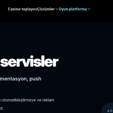
Casino toplayıcı
Çözümler
Oyun platformu
 servisler
egmentasyon, push
ı otomatikleştirmeye ve reklam
uz.
BÖ