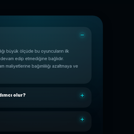
lığı büyük ölçüde bu oyuncuların ilk
evam edip etmediğine bağlıdır.
lam maliyetlerine bağımlılığı azaltmaya ve
dımcı olur?