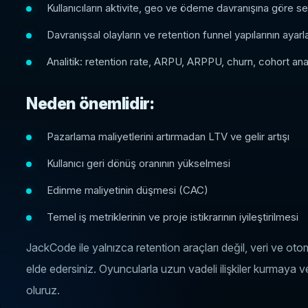
Kullanıcıların aktivite, geo ve ödeme davranışına göre
Davranışsal olayların ve retention funnel yapılarının ayar
Analitik: retention rate, ARPU, ARPPU, churn, cohort anal
Neden önemlidir:
Pazarlama maliyetlerini artırmadan LTV ve gelir artışı
Kullanıcı geri dönüş oranının yükselmesi
Edinme maliyetinin düşmesi (CAC)
Temel iş metriklerinin ve proje istikrarının iyileştirilmesi
JackCode ile yalnızca retention araçları değil, veri ve o
elde edersiniz. Oyuncularla uzun vadeli ilişkiler kurmaya v
oluruz.