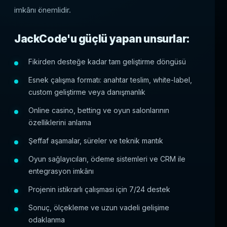
imkânı önemlidir.
JackCode'u güçlü yapan unsurlar:
Fikirden desteğe kadar tam geliştirme döngüsü
Esnek çalışma formatı: anahtar teslim, white-label,
custom geliştirme veya danışmanlık
Online casino, betting ve oyun salonlarının
özelliklerini anlama
Şeffaf aşamalar, süreler ve teknik mantık
Oyun sağlayıcıları, ödeme sistemleri ve CRM ile
entegrasyon imkânı
Projenin istikrarlı çalışması için 7/24 destek
Sonuç, ölçekleme ve uzun vadeli gelişime
odaklanma