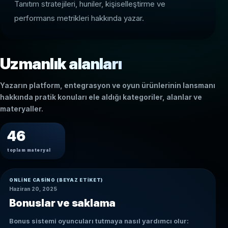
Tanıtım stratejileri, huniler, kişiselleştirme ve
performans metrikleri hakkında yazar.
Uzmanlık alanları
Yazarın platform, entegrasyon ve oyun ürünlerinin lansmanı
hakkında pratik konuları ele aldığı kategoriler, alanlar ve
materyaller.
46
toplam materyal
ONLINE CASINO (BEYAZ ETIKET)
Haziran 20, 2025
Bonuslar ve saklama
Bonus sistemi oyuncuları tutmaya nasıl yardımcı olur: