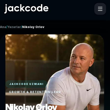
/
/
Ana
Yazarlar
Nikolay Orlov
JACKCODE UZMANI
GROWTH & RETENTION LEAD
Nikolay Orlov