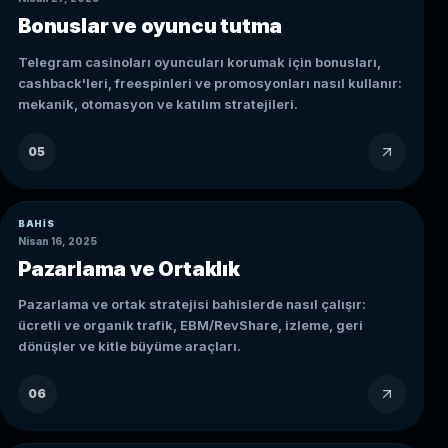
Bonuslar ve oyuncu tutma
Telegram casinoları oyuncuları korumak için bonusları,
cashback'leri, freespinleri ve promosyonları nasıl kullanır:
mekanik, otomasyon ve katılım stratejileri.
05
BAHIS
Nisan 16, 2025
Pazarlama ve Ortaklık
Pazarlama ve ortak stratejisi bahislerde nasıl çalışır:
ücretli ve organik trafik, EBM/RevShare, izleme, geri
dönüşler ve kitle büyüme araçları.
06