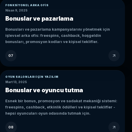
FONKSIYONEL ARKA OFIS
Nisan 9, 2025
Bonuslar ve pazarlama
Bonusları ve pazarlama kampanyalarını yönetmek için
işlevsel arka ofis: freespins, cashback, hoşgeldin
bonusları, promosyon kodları ve kişisel teklifler.
07
OYUN SALONLARI IÇIN YAZILIM
Mart 13, 2025
Bonuslar ve oyuncu tutma
Esnek bir bonus, promosyon ve sadakat mekaniği sistemi:
freespins, cashback, etkinlik ödülleri ve kişisel teklifler -
hepsi oyuncuları oyun odasında tutmak için.
08