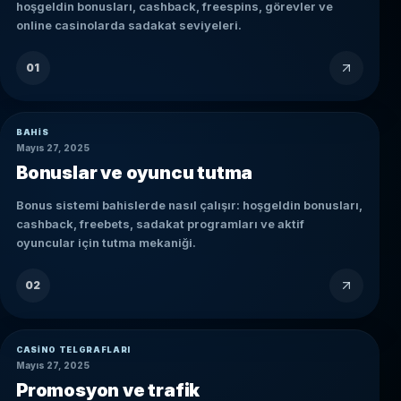
hoşgeldin bonusları, cashback, freespins, görevler ve
online casinolarda sadakat seviyeleri.
01
BAHIS
Mayıs 27, 2025
Bonuslar ve oyuncu tutma
Bonus sistemi bahislerde nasıl çalışır: hoşgeldin bonusları,
cashback, freebets, sadakat programları ve aktif
oyuncular için tutma mekaniği.
02
CASINO TELGRAFLARI
Mayıs 27, 2025
Promosyon ve trafik