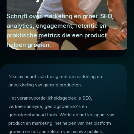
Schrijft over marketing en groei: SEO,
analytics, engagement, retentie en
praktische metrics die een product
helpen groeien.
Nikolay houdt zich bezig met de marketing en
ontwikkeling van gaming producten.
Het verantwoordelijkheidsgebied is SEO,
verkeersanalyse, gedragscenario's en
gebruikersbehoud tools. Werkt op het kruispunt van
product en marketing, het helpen van het platform
groeien en het aantrekken van nieuwe publiek.