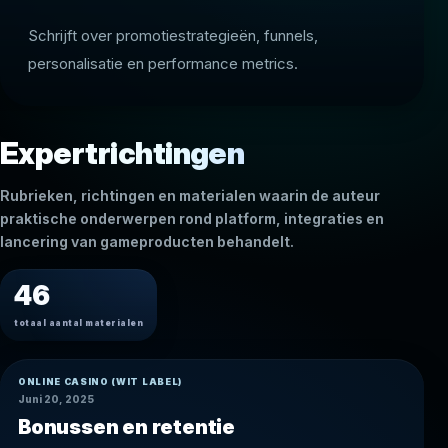
Schrijft over promotiestrategieën, funnels,
personalisatie en performance metrics.
Expertrichtingen
Rubrieken, richtingen en materialen waarin de auteur
praktische onderwerpen rond platform, integraties en
lancering van gameproducten behandelt.
46
totaal aantal materialen
ONLINE CASINO (WIT LABEL)
Juni 20, 2025
Bonussen en retentie