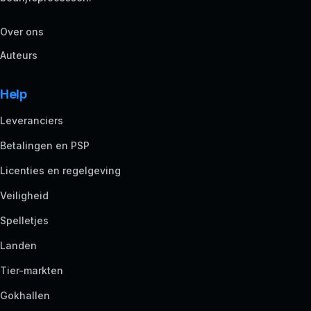
Over ons
Auteurs
Help
Leveranciers
Betalingen en PSP
Licenties en regelgeving
Veiligheid
Spelletjes
Landen
Tier-markten
Gokhallen