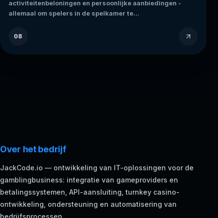
activiteitenbeloningen en persoonlijke aanbiedingen -
allemaal om spelers in de spelkamer te…
08
Over het bedrijf
JackCode.io — ontwikkeling van IT-oplossingen voor de
gamblingbusiness: integratie van gameproviders en
betalingssystemen, API-aansluiting, turnkey casino-
ontwikkeling, ondersteuning en automatisering van
bedrijfsprocessen.