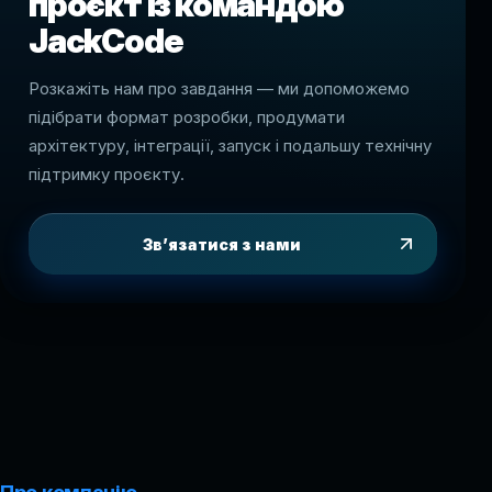
проєкт із командою
JackCode
Розкажіть нам про завдання — ми допоможемо
підібрати формат розробки, продумати
архітектуру, інтеграції, запуск і подальшу технічну
підтримку проєкту.
Зв’язатися з нами