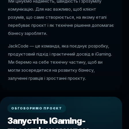
Ми цінуємо надійність, швидкість і зрозумілу
комунікацію. Для нас важливо, щоб клієнт
розумів, що саме створюється, на якому етапі
перебуває проєкт і як технічне рішення допомагає
бізнесу заробляти.
JackCode — це команда, яка поєднує розробку,
продуктовий підхід і практичний досвід в iGaming.
Ми беремо на себе технічну частину, щоб ви
могли зосередитися на розвитку бізнесу,
залученні гравців і зростанні проєкту.
ОБГОВОРИМО ПРОЄКТ
Запустіть iGaming-