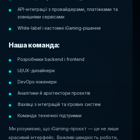
API-інтеграції з провайдерами, платіжками та
зовнішніми сервісами
White-label і кастомні iGaming-рішення
Наша команда:
Розробники backend і frontend
UI/UX-дизайнери
DevOps-інженери
Аналітики й архітектори проєктів
Фахівці з інтеграцій та ігрових систем
Команда технічної підтримки
Ми розуміємо, що iGaming-проєкт — це не лише
красивий інтерфейс. Важливі швидкість роботи,