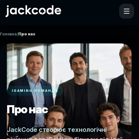
/
Головна
Про нас
IGAMING-КОМАНДА
Про нас
JackCode створює технологічні