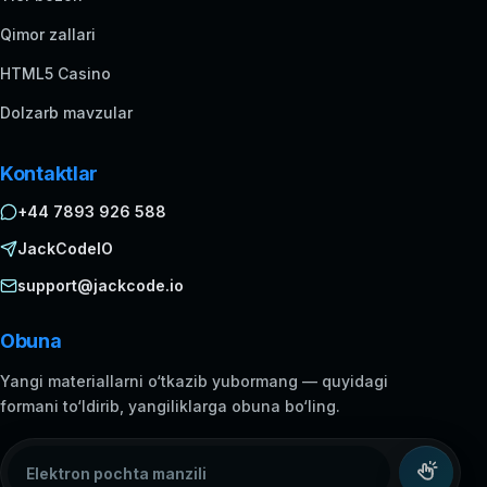
Qimor zallari
HTML5 Casino
Dolzarb mavzular
Kontaktlar
+44 7893 926 588
JackCodeIO
support@jackcode.io
Obuna
Yangi materiallarni o‘tkazib yubormang — quyidagi
formani to‘ldirib, yangiliklarga obuna bo‘ling.
Elektron pochta manzili