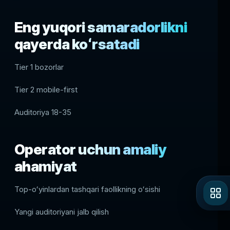
Eng yuqori samaradorlikni
qayerda koʻrsatadi
Tier 1 bozorlar
Tier 2 mobile-first
Auditoriya 18-35
Operator uchun amaliy
ahamiyat
Top-oʻyinlardan tashqari faollikning oʻsishi
Yangi auditoriyani jalb qilish