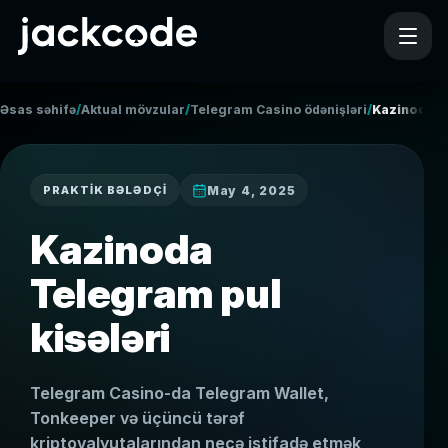
/
/
/
Əsas səhifə
Aktual mövzular
Telegram Casino ödənişləri
Kazinoda Te
May 4, 2025
PRAKTIK BƏLƏDÇI
Kazinoda
Telegram pul
kisələri
Telegram Casino-da Telegram Wallet,
Tonkeeper və üçüncü tərəf
kriptovalyutalarından necə istifadə etmək