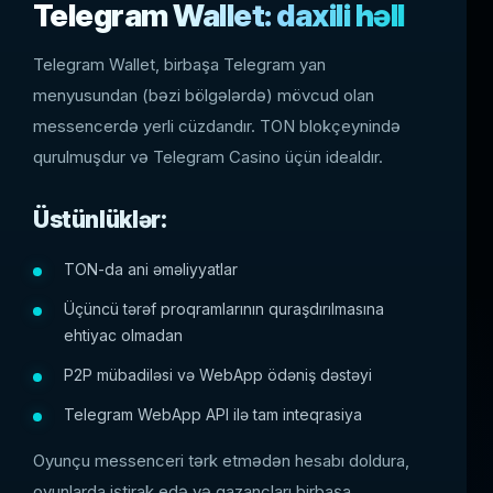
Telegram Wallet: daxili həll
Telegram Wallet, birbaşa Telegram yan
menyusundan (bəzi bölgələrdə) mövcud olan
messencerdə yerli cüzdandır. TON blokçeynində
qurulmuşdur və Telegram Casino üçün idealdır.
Üstünlüklər:
TON-da ani əməliyyatlar
Üçüncü tərəf proqramlarının quraşdırılmasına
ehtiyac olmadan
P2P mübadiləsi və WebApp ödəniş dəstəyi
Telegram WebApp API ilə tam inteqrasiya
Oyunçu messenceri tərk etmədən hesabı doldura,
oyunlarda iştirak edə və qazancları birbaşa