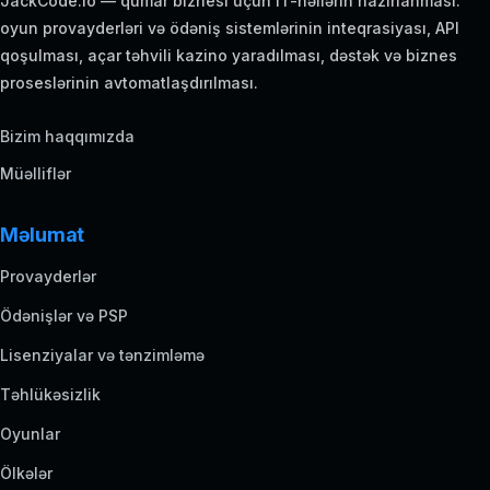
JackCode.io — qumar biznesi üçün IT-həllərin hazırlanması:
oyun provayderləri və ödəniş sistemlərinin inteqrasiyası, API
qoşulması, açar təhvili kazino yaradılması, dəstək və biznes
proseslərinin avtomatlaşdırılması.
Bizim haqqımızda
Müəlliflər
Məlumat
Provayderlər
Ödənişlər və PSP
Lisenziyalar və tənzimləmə
Təhlükəsizlik
Oyunlar
Ölkələr