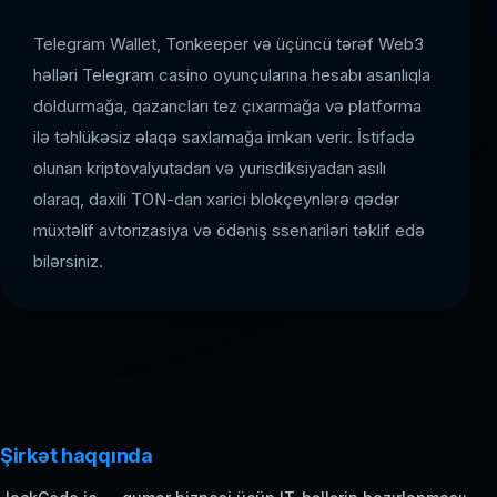
Telegram Wallet, Tonkeeper və üçüncü tərəf Web3
həlləri Telegram casino oyunçularına hesabı asanlıqla
doldurmağa, qazancları tez çıxarmağa və platforma
ilə təhlükəsiz əlaqə saxlamağa imkan verir. İstifadə
olunan kriptovalyutadan və yurisdiksiyadan asılı
olaraq, daxili TON-dan xarici blokçeynlərə qədər
müxtəlif avtorizasiya və ödəniş ssenariləri təklif edə
bilərsiniz.
Şirkət haqqında