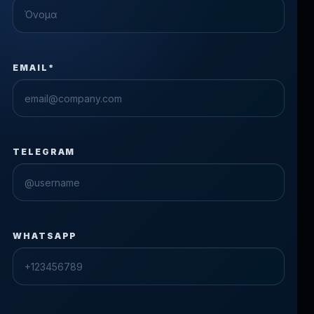
EMAIL*
TELEGRAM
WHATSAPP