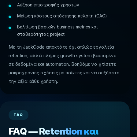
Αύξηση επιστροφής χρηστών
Μείωση κόστους απόκτησης πελάτη (CAC)
Βελτίωση βασικών business metrics και
σταθερότητας project
Με τη JackCode αποκτάτε όχι απλώς εργαλεία
retention, αλλά πλήρες growth system βασισμένο
σε δεδομένα και automation. Βοηθάμε να χτίσετε
μακροχρόνιες σχέσεις με παίκτες και να αυξήσετε
την αξία κάθε χρήστη.
FAQ
FAQ — Retention και