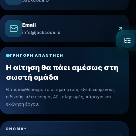
JackCodeIO
Email
info@jackcode.io
ΓΡΉΓΟΡΗ ΑΠΆΝΤΗΣΗ
Η αίτηση θα πάει αμέσως στη
σωστή ομάδα
Θα προωθήσουμε το αίτημα στους εξειδικευμένους
ειδικούς: πλατφόρμα, API, πληρωμές, πάροχοι και
εκκίνηση έργου.
ΌΝΟΜΑ*