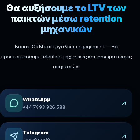
Θα αυξήσουμε το LTV των
παικτών μέσω retention
μηχανικών
Bonus, CRM και εργαλεία engagement — θα
προετοιμάσουμε retention μηχανικές και ενσωματώσεις
υπηρεσιών.
WhatsApp
+44 7893 926 588
Telegram