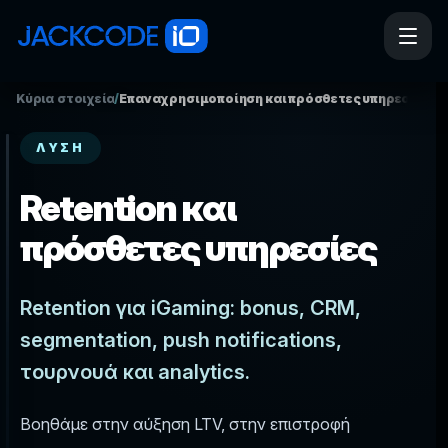
Κύρια στοιχεία
/
Επαναχρησιμοποίηση και πρόσθετες υπηρεσίες
ΛΎΣΗ
Retention και
πρόσθετες υπηρεσίες
Retention για iGaming: bonus, CRM,
segmentation, push notifications,
τουρνουά και analytics.
Βοηθάμε στην αύξηση LTV, στην επιστροφή