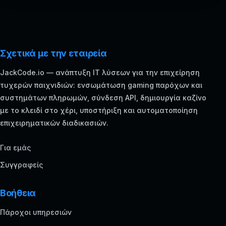
Σχετικά με την εταιρεία
JackCode.io — ανάπτυξη IT λύσεων για την επιχείρηση
τυχερών παιχνιδιών: ενσωμάτωση gaming παρόχων και
συστημάτων πληρωμών, σύνδεση API, δημιουργία καζίνο
με το κλειδί στο χέρι, υποστήριξη και αυτοματοποίηση
επιχειρηματικών διαδικασιών.
Για εμάς
Συγγραφείς
Βοήθεια
Πάροχοι υπηρεσιών