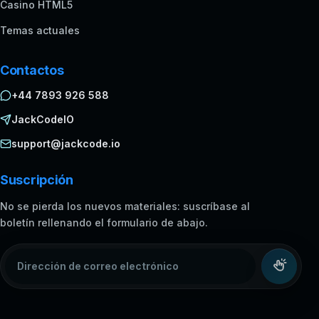
Casino HTML5
Temas actuales
Contactos
+44 7893 926 588
JackCodeIO
support@jackcode.io
Suscripción
No se pierda los nuevos materiales: suscríbase al
boletín rellenando el formulario de abajo.
Dirección de correo electrónico