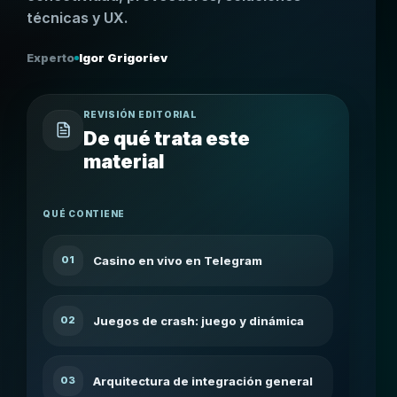
técnicas y UX.
Experto
Igor Grigoriev
REVISIÓN EDITORIAL
De qué trata este
material
QUÉ CONTIENE
Casino en vivo en Telegram
01
Juegos de crash: juego y dinámica
02
Arquitectura de integración general
03