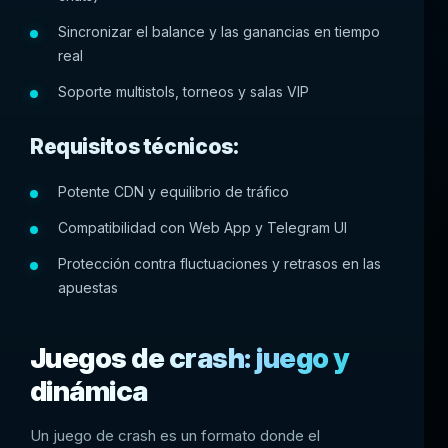
Sincronizar el balance y las ganancias en tiempo
real
Soporte multistols, torneos y salas VIP
Requisitos técnicos:
Potente CDN y equilibrio de tráfico
Compatibilidad con Web App y Telegram UI
Protección contra fluctuaciones y retrasos en las
apuestas
Juegos de crash: juego y
dinámica
Un juego de crash es un formato donde el