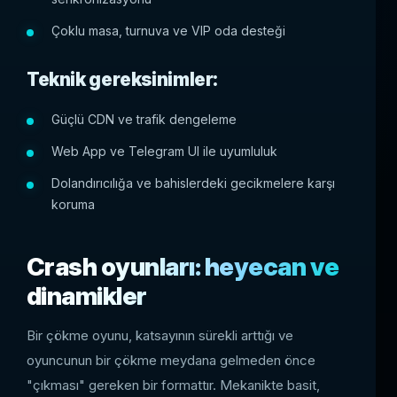
Çoklu masa, turnuva ve VIP oda desteği
Teknik gereksinimler:
Güçlü CDN ve trafik dengeleme
Web App ve Telegram UI ile uyumluluk
Dolandırıcılığa ve bahislerdeki gecikmelere karşı
koruma
Crash oyunları: heyecan ve
dinamikler
Bir çökme oyunu, katsayının sürekli arttığı ve
oyuncunun bir çökme meydana gelmeden önce
"çıkması" gereken bir formattır. Mekanikte basit,