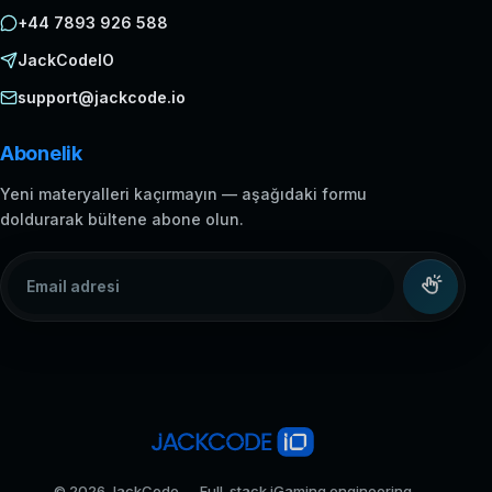
+44 7893 926 588
JackCodeIO
support@jackcode.io
Abonelik
Yeni materyalleri kaçırmayın — aşağıdaki formu
doldurarak bültene abone olun.
Email adresi
© 2026 JackCode — Full-stack iGaming engineering