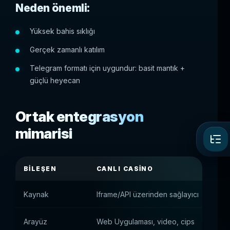
Neden önemli:
Yüksek bahis sıklığı
Gerçek zamanlı katılım
Telegram formatı için uygundur: basit mantık +
güçlü heyecan
Ortak entegrasyon
mimarisi
BILEŞEN
CANLI CASINO
Kaynak
Iframe/API üzerinden sağlayıcı
Arayüz
Web Uygulaması, video, cips