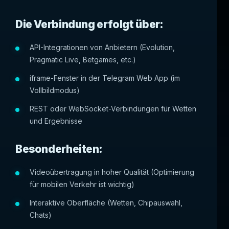
Die Verbindung erfolgt über:
API-Integrationen von Anbietern (Evolution,
Pragmatic Live, Betgames, etc.)
iframe-Fenster in der Telegram Web App (im
Vollbildmodus)
REST oder WebSocket-Verbindungen für Wetten
und Ergebnisse
Besonderheiten:
Videoübertragung in hoher Qualität (Optimierung
für mobilen Verkehr ist wichtig)
Interaktive Oberfläche (Wetten, Chipauswahl,
Chats)