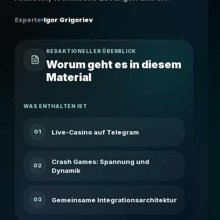
Experte
Igor Grigoriev
REDAKTIONELLER ÜBERBLICK
Worum geht es in diesem
Material
WAS ENTHALTEN IST
Live-Casino auf Telegram
01
Crash Games: Spannung und
02
Dynamik
Gemeinsame Integrationsarchitektur
03