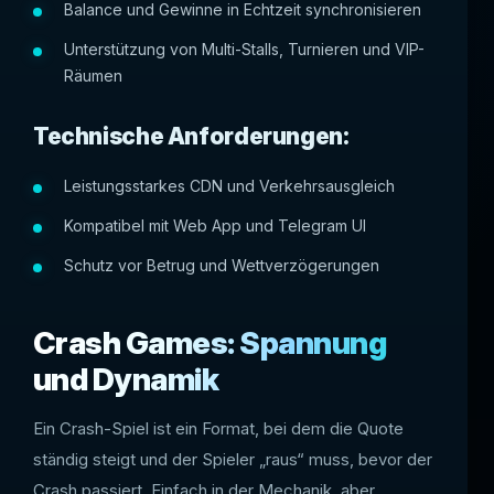
Balance und Gewinne in Echtzeit synchronisieren
Unterstützung von Multi-Stalls, Turnieren und VIP-
Räumen
Technische Anforderungen:
Leistungsstarkes CDN und Verkehrsausgleich
Kompatibel mit Web App und Telegram UI
Schutz vor Betrug und Wettverzögerungen
Crash Games: Spannung
und Dynamik
Ein Crash-Spiel ist ein Format, bei dem die Quote
ständig steigt und der Spieler „raus“ muss, bevor der
Crash passiert. Einfach in der Mechanik, aber