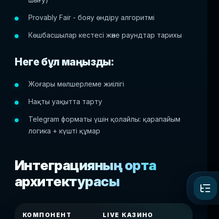
Provably Fair - бояу өндіру алгоритмі
Көшбасшылар кестесі және раундтар тарихы
Неге бұл маңызды:
Жоғары мөлшерлеме жиілігі
Нақты уақытта тарту
Telegram форматы үшін қолайлы: қарапайым
логика + күшті құмар
Интеграцияның ортақ
архитектурасы
КОМПОНЕНТ
LIVE КАЗИНО