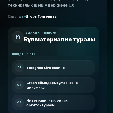
техникалық шешімдер және UX.
Сарапшы
Игорь Григорьев
РЕДАКЦИЯЛЫҚ ШОЛУ
Бұл материал не туралы
ІШІНДЕ НЕ БАР
Telegram Live казино
01
Crash ойындары: құмар және
02
динамика
Интеграцияның ортақ
03
архитектурасы