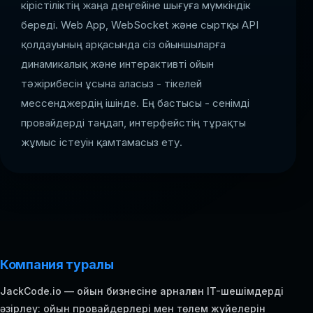
кірістіліктің жаңа деңгейіне шығуға мүмкіндік
береді. Web App, WebSocket және сыртқы API
қолдауының арқасында сіз ойыншыларға
динамикалық және интерактивті ойын
тәжірибесін ұсына аласыз - тікелей
мессенджердің ішінде. Ең бастысы - сенімді
провайдерді таңдап, интерфейстің тұрақты
жұмыс істеуін қамтамасыз ету.
Компания туралы
JackCode.io — ойын бизнесіне арналған IT-шешімдерді
әзірлеу: ойын провайдерлері мен төлем жүйелерін