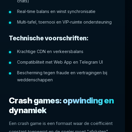
chats)
Real-time balans en winst synchronisatie
Multi-tafel, toernooi en VIP-ruimte ondersteuning
Technische voorschriften:
Krachtige CDN en verkeersbalans
Compatibiliteit met Web App en Telegram UI
Bescherming tegen fraude en vertragingen bij
weddenschappen
Crash games: opwinding en
dynamiek
Een crash game is een formaat waar de coëfficiënt
constant toeneemt en de speler moet "afsluiten"