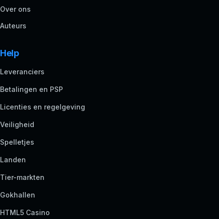
Over ons
Auteurs
Help
Leveranciers
Betalingen en PSP
Licenties en regelgeving
Veiligheid
Spelletjes
Landen
Tier-markten
Gokhallen
HTML5 Casino