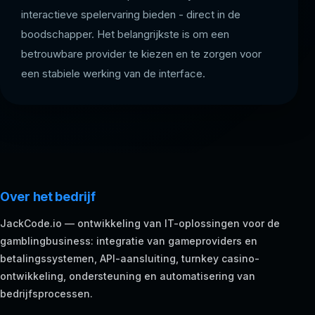
interactieve spelervaring bieden - direct in de
boodschapper. Het belangrijkste is om een
betrouwbare provider te kiezen en te zorgen voor
een stabiele werking van de interface.
Over het bedrijf
JackCode.io — ontwikkeling van IT-oplossingen voor de
gamblingbusiness: integratie van gameproviders en
betalingssystemen, API-aansluiting, turnkey casino-
ontwikkeling, ondersteuning en automatisering van
bedrijfsprocessen.