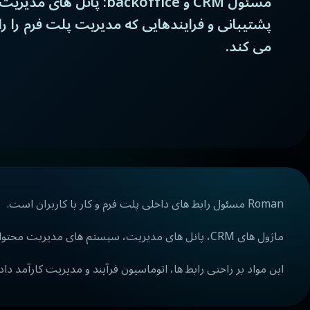
مسئول CRM و backoffice: پانل ها
پشتیبانی و فرایندهایی که مدیریت پلت فرم را 
می کند.
Roman مسئول رابط های داخلی پلت فرم و کار با کاربران است.
ماژول های CRM، پانل های مدیریت، سیستم های مدیریت محتوا و ابزارهای پشتیبانی را توسعه می دهد. می داند که چگونه کار اپراتورها در داخل پلت فرم باید سازماندهی شود.
این مواد بر راحتی رابط ها، اتوماسیون فرآیند و مدیریت کارآمد داده 