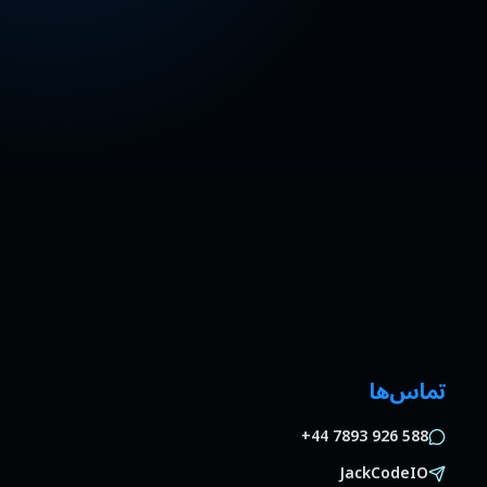
تماس‌ها
+44 7893 926 588
JackCodeIO