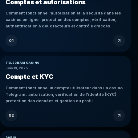
Comptes et autorisations
Comment fonctionne l'autorisation et la sécurité dans les
casinos en ligne : protection des comptes, vérification,
authentification à deux facteurs et contrôle d'accès.
01
TELEGRAM CASINO
Juin 19, 2025
Compte et KYC
Comment fonctionne un compte utilisateur dans un casino
Telegram : autorisation, vérification de l'identité (KYC),
protection des données et gestion du profil.
02
PARIS