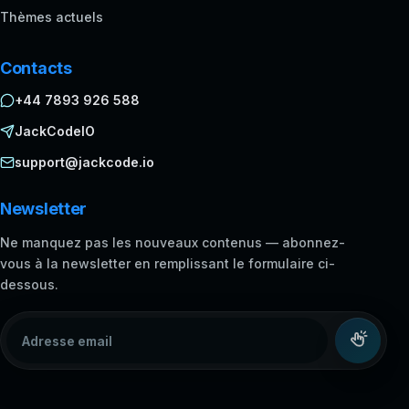
Thèmes actuels
Contacts
+44 7893 926 588
JackCodeIO
support@jackcode.io
Newsletter
Ne manquez pas les nouveaux contenus — abonnez-
vous à la newsletter en remplissant le formulaire ci-
dessous.
Adresse email