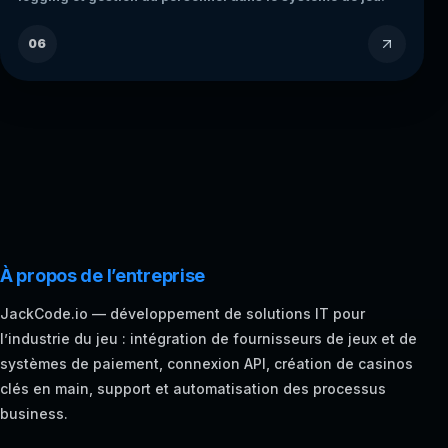
06
À propos de l’entreprise
JackCode.io — développement de solutions IT pour
l’industrie du jeu : intégration de fournisseurs de jeux et de
systèmes de paiement, connexion API, création de casinos
clés en main, support et automatisation des processus
business.