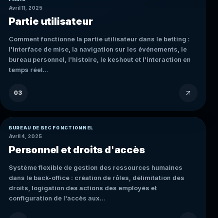
Avril 11, 2025
Partie utilisateur
Comment fonctionne la partie utilisateur dans le betting :
l'interface de mise, la navigation sur les événements, le
bureau personnel, l'histoire, le keshout et l'interaction en
temps réel…
03
BUREAU DE BEC FONCTIONNEL
Avril 4, 2025
Personnel et droits d'accès
Système flexible de gestion des ressources humaines
dans le back-office : création de rôles, délimitation des
droits, logigation des actions des employés et
configuration de l'accès aux…