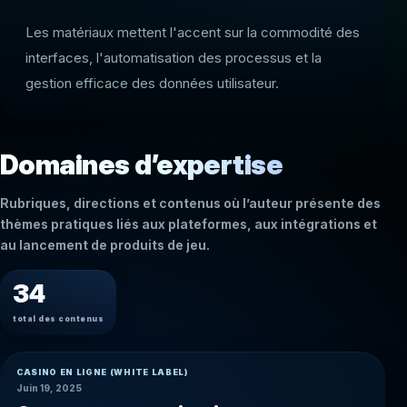
Les matériaux mettent l'accent sur la commodité des
interfaces, l'automatisation des processus et la
gestion efficace des données utilisateur.
Domaines d’expertise
Rubriques, directions et contenus où l’auteur présente des
thèmes pratiques liés aux plateformes, aux intégrations et
au lancement de produits de jeu.
34
total des contenus
CASINO EN LIGNE (WHITE LABEL)
Juin 19, 2025