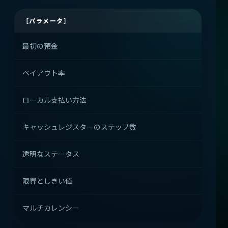
［パラメータ］
実用的
最初の預金
Pay 
ペイアウト率
信頼と
ローカル支払い方法
地理的
キャッシュレジスターのステップ数
支払い
透明なステータス
サポー
限界としきい値
財務リ
マルチカレンシー
国際的