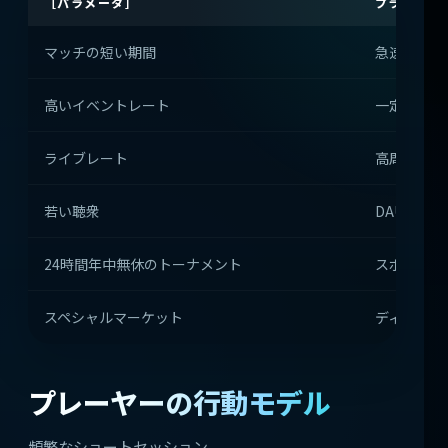
［パラメータ］
プラットフ
マッチの短い期間
急速な率の
高いイベントレート
一定のアク
ライブレート
高周波スク
若い聴衆
DAUの成長
24時間年中無休のトーナメント
スポーツカ
スペシャルマーケット
ディープラ
プレーヤーの行動モデル
頻繁なショートセッション