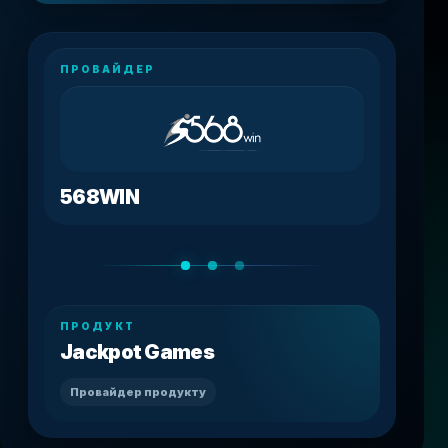
ПРОВАЙДЕР
568WIN
ПРОДУКТ
Jackpot Games
Провайдер продукту