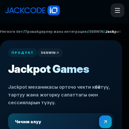
/
/
/
Негизги бет
Провайдерлер жана интеграциялар
568WIN
Jackpot Ga
568WIN
ПРОДУКТ
Jackpot Games
Jackpot механикасы орточо чекти көбөйтүү,
тартуу жана жогорку сапаттагы оюн
сессияларын түзүү.
Чечим алуу