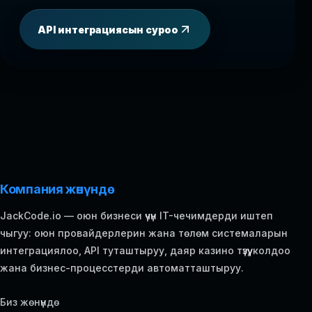
API интеграциясын суроо
Компания жөнүндө
JackCode.io — оюн бизнеси үчүн IT-чечимдерди иштеп
чыгуу: оюн провайдерлерин жана төлөм системаларын
интеграциялоо, API туташтыруу, даяр казино түзүү, колдоо
жана бизнес-процесстерди автоматташтыруу.
Биз жөнүндө