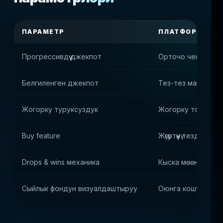
ПАРАМЕТР
ПЛАТФОРМА ҮЧҮ
Прогрессивдүү джекпот
Орточо чектин өсүш
Белгиленген джекпот
Тез-тез максатту
Жогорку туруксуздук
Жогорку тобокелди
Buy feature
Жүгүртүүнү тездетүү
Drops & wins механика
Кыска мөөнөттүү акт
Сыйлык фондун визуалдаштыруу
Оюнга кошумча м