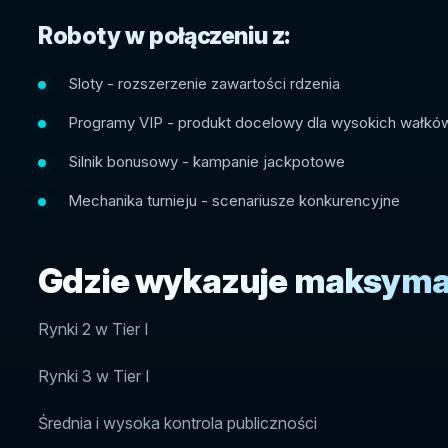
Roboty w połączeniu z:
Sloty - rozszerzenie zawartości rdzenia
Programy VIP - produkt docelowy dla wysokich wałkó
Silnik bonusowy - kampanie jackpotowe
Mechanika turnieju - scenariusze konkurencyjne
Gdzie wykazuje maksyma
Rynki 2 w Tier I
Rynki 3 w Tier I
Średnia i wysoka kontrola publiczności