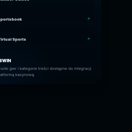
Sportsbook
irtual Sports
8WIN
runki gier i kategorie treści dostępne do integracji
latformą kasynową.