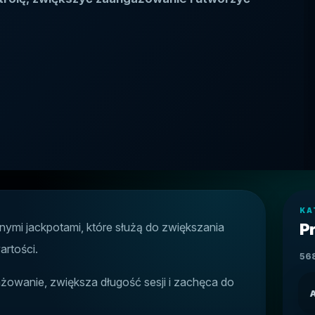
KA
ymi jackpotami, które służą do zwiększania
P
artości.
56
żowanie, zwiększa długość sesji i zachęca do