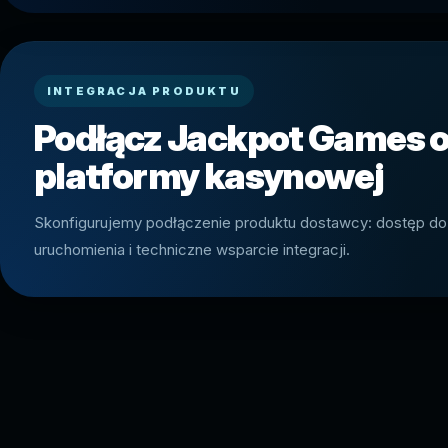
INTEGRACJA PRODUKTU
Podłącz Jackpot Games o
platformy kasynowej
Skonfigurujemy podłączenie produktu dostawcy: dostęp do tr
uruchomienia i techniczne wsparcie integracji.