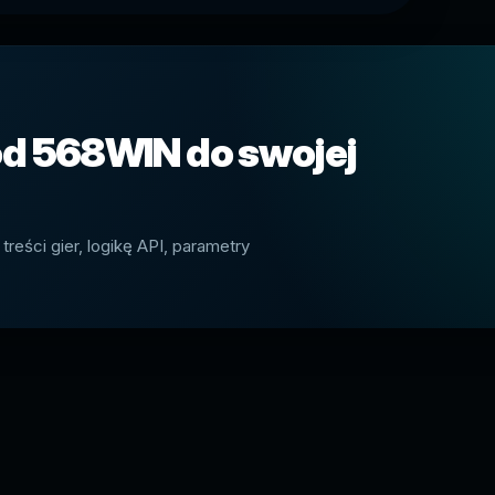
d 568WIN do swojej
eści gier, logikę API, parametry