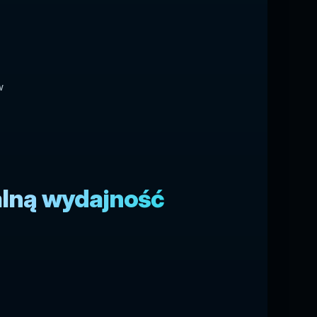
w
lną wydajność