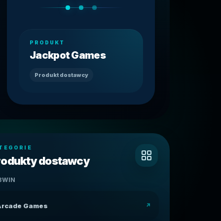
PRODUKT
Jackpot Games
Produkt dostawcy
TEGORIE
rodukty dostawcy
8WIN
Arcade Games