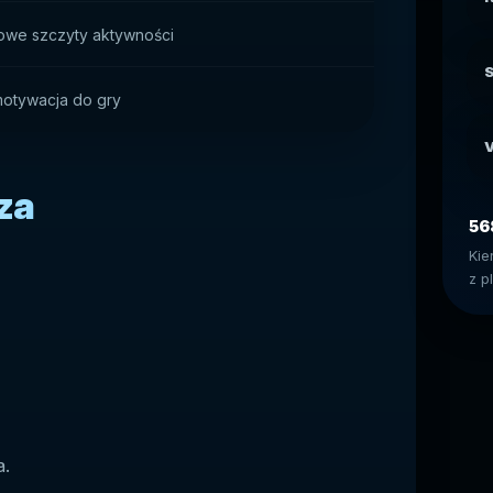
owe szczyty aktywności
otywacja do gry
V
za
56
Kie
z p
a.