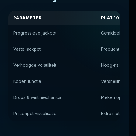
PARAMETER
PLATFORMWA
Progressieve jackpot
Gemiddelde cont
Vaste jackpot
Frequent gericht
Verhoogde volatiliteit
Hoog-risico/hoog
Kopen functie
Versnelling van 
Drops & wint mechanica
Pieken op korte t
Prijzenpot visualisatie
Extra motivatie o