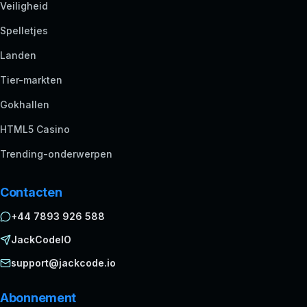
Veiligheid
Spelletjes
Landen
Tier-markten
Gokhallen
HTML5 Casino
Trending-onderwerpen
Contacten
+44 7893 926 588
JackCodeIO
support@jackcode.io
Abonnement