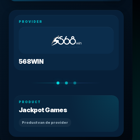
PROVIDER
568WIN
PRODUCT
Jackpot Games
Product van de provider