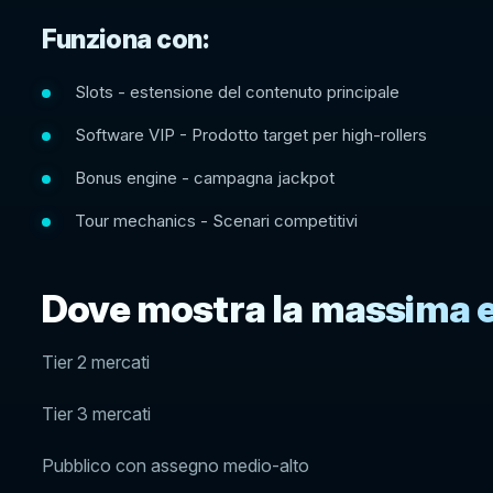
Funziona con:
Slots - estensione del contenuto principale
Software VIP - Prodotto target per high-rollers
Bonus engine - campagna jackpot
Tour mechanics - Scenari competitivi
Dove mostra la massima e
Tier 2 mercati
Tier 3 mercati
Pubblico con assegno medio-alto