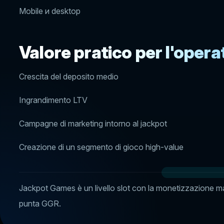
Mobile и desktop
Valore pratico per l'opera
Crescita del deposito medio
Ingrandimento LTV
Campagne di marketing intorno al jackpot
Creazione di un segmento di gioco high-value
Jackpot Games è un livello slot con la monetizzazione 
punta GGR.