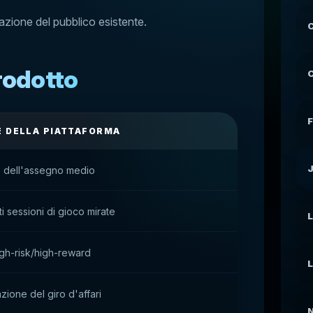
zione del pubblico esistente.
prodotto
E DELLA PIATTAFORMA
 dell'assegno medio
i sessioni di gioco mirate
L
igh-risk/high-reward
L
zione del giro d'affari