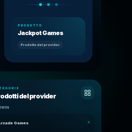
PRODOTTO
Jackpot Games
Prodotto del provider
TEGORIE
odotti del provider
8WIN
Arcade Games