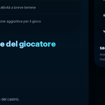
 attività a breve termine
one aggiuntiva per il gioco
V
 del giocatore
56
Are
l’i
 del casinò.