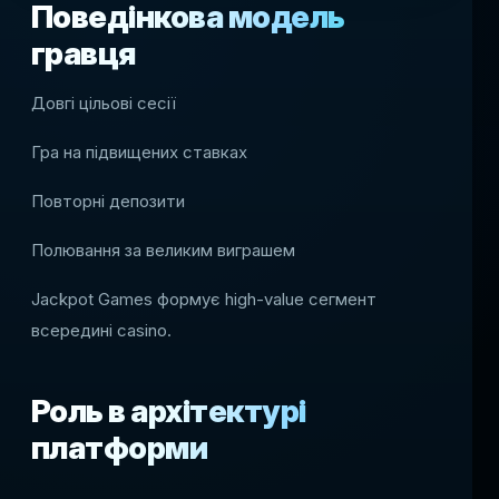
Поведінкова модель
гравця
Довгі цільові сесії
Гра на підвищених ставках
Повторні депозити
Полювання за великим виграшем
Jackpot Games формує high-value сегмент
всередині casino.
Роль в архітектурі
платформи