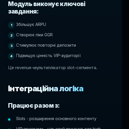
Модуль виконує ключові
завдання:
Збільшує ARPU
Створює піки GGR
Стимулює повторні депозити
Підвищує цінність VIP-аудиторії
Це revenue-мультиплікатор slot-сегмента.
Інтеграційна логіка
Працює разом з:
Slots - розширення основного контенту
VIP-програми - цільовий продукт для high-