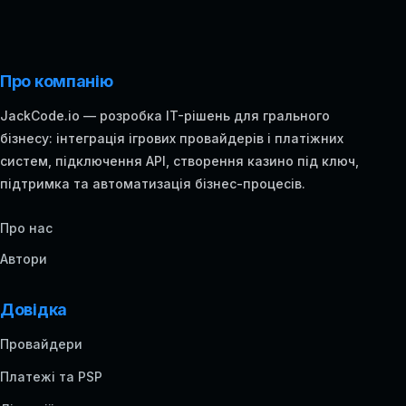
Про компанію
JackCode.io — розробка IT-рішень для грального
бізнесу: інтеграція ігрових провайдерів і платіжних
систем, підключення API, створення казино під ключ,
підтримка та автоматизація бізнес-процесів.
Про нас
Автори
Довідка
Провайдери
Платежі та PSP