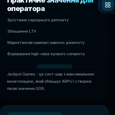
Практичне значення для
оператора
Зростання середнього депозиту
Збільшення LTV
Маркетингові кампанії навколо джекпоту
Формування high-value ігрового сегмента
Jackpot Games - це слот-шар з максимальною
монетизацією, який збільшує ARPU і створює
пікові значення GGR.