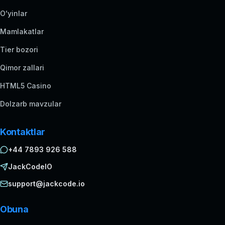
Oʻyinlar
Mamlakatlar
Tier bozori
Qimor zallari
HTML5 Casino
Dolzarb mavzular
Kontaktlar
+44 7893 926 588
JackCodeIO
support@jackcode.io
Obuna