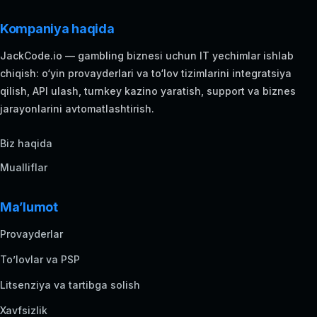
Kompaniya haqida
JackCode.io — gambling biznesi uchun IT yechimlar ishlab
chiqish: o‘yin provayderlari va to‘lov tizimlarini integratsiya
qilish, API ulash, turnkey kazino yaratish, support va biznes
jarayonlarini avtomatlashtirish.
Biz haqida
Mualliflar
Ma’lumot
Provayderlar
To’lovlar va PSP
Litsenziya va tartibga solish
Xavfsizlik