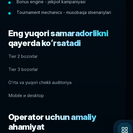
Bonus engine - jekpot kampaniyasi
Tournament mechanics - musobaqa stsenariylari
Eng yuqori samaradorlikni
qayerda koʻrsatadi
Tier 2 bozorlar
Tier 3 bozorlar
O’rta va yuqori chekli auditoriya
Mobile и desktop
Operator uchun amaliy
ahamiyat