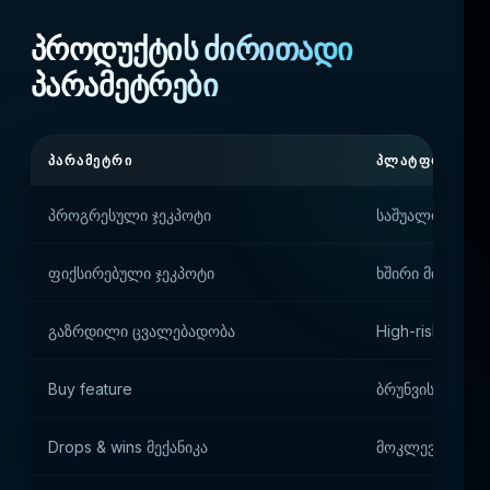
პროდუქტის ძირითადი
პარამეტრები
ᲞᲐᲠᲐᲛᲔᲢᲠᲘ
ᲞᲚᲐᲢᲤᲝᲠᲛᲘᲡ 
პროგრესული ჯეკპოტი
საშუალო შემოწ
ფიქსირებული ჯეკპოტი
ხშირი მიზნობრი
გაზრდილი ცვალებადობა
High-risk/high
Buy feature
ბრუნვის აჩქარე
Drops & wins მექანიკა
მოკლევადიანი 