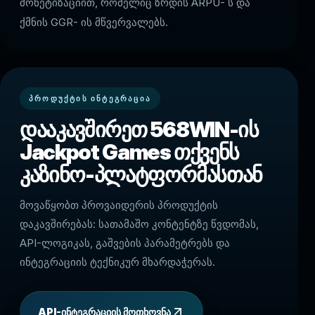
მონეტიზაციით, რომელიც ზრდის ARPU- ს და
ქმნის GGR- ის მწვერვალებს.
ᲞᲠᲝᲓᲣᲥᲢᲘᲡ ᲘᲜᲢᲔᲒᲠᲐᲪᲘᲐ
დააკავშირეთ 568WIN-ის
Jackpot Games თქვენს
კაზინო-პლატფორმასთან
მოვაწყობთ პროვაიდერის პროდუქტის
დაკავშირებას: სათამაშო კონტენტზე წვდომას,
API-ლოგიკას, გაშვების პარამეტრებს და
ინტეგრაციის ტექნიკურ მხარდაჭერას.
API-ინტეგრაციის მოთხოვნა