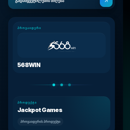
გადაწყვეტილების მიღება
ᲞᲠᲝᲕᲐᲘᲓᲔᲠᲘ
568WIN
ᲞᲠᲝᲓᲣᲥᲢᲘ
Jackpot Games
ვის
პროვაიდერის პროდუქტი