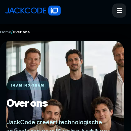
/
Home
Over ons
IGAMING-TEAM
Over ons
JackCode creëert technologische