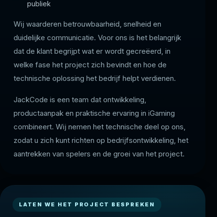
publiek
Wij waarderen betrouwbaarheid, snelheid en
duidelijke communicatie. Voor ons is het belangrijk
dat de klant begrijpt wat er wordt gecreëerd, in
welke fase het project zich bevindt en hoe de
technische oplossing het bedrijf helpt verdienen.
JackCode is een team dat ontwikkeling,
productaanpak en praktische ervaring in iGaming
combineert. Wij nemen het technische deel op ons,
zodat u zich kunt richten op bedrijfsontwikkeling, het
aantrekken van spelers en de groei van het project.
LATEN WE HET PROJECT BESPREKEN