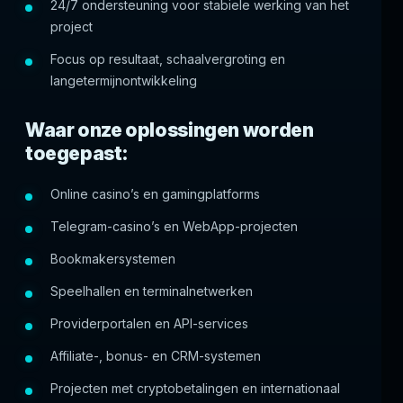
24/7 ondersteuning voor stabiele werking van het
project
Focus op resultaat, schaalvergroting en
langetermijnontwikkeling
Waar onze oplossingen worden
toegepast:
Online casino’s en gamingplatforms
Telegram-casino’s en WebApp-projecten
Bookmakersystemen
Speelhallen en terminalnetwerken
Providerportalen en API-services
Affiliate-, bonus- en CRM-systemen
Projecten met cryptobetalingen en internationaal