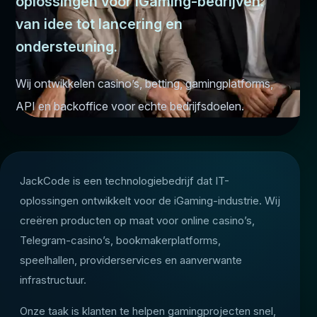
oplossingen voor iGaming-bedrijven:
van idee tot lancering en
ondersteuning.
Wij ontwikkelen casino’s, betting, gamingplatforms,
API en backoffice voor echte bedrijfsdoelen.
JackCode is een technologiebedrijf dat IT-
oplossingen ontwikkelt voor de iGaming-industrie. Wij
creëren producten op maat voor online casino’s,
Telegram-casino’s, bookmakerplatforms,
speelhallen, providerservices en aanverwante
infrastructuur.
Onze taak is klanten te helpen gamingprojecten snel,