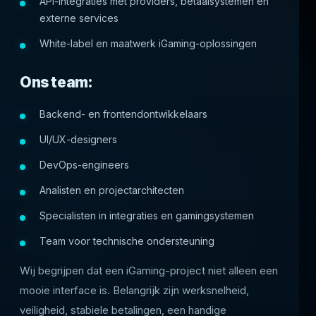
API-integraties met providers, betaalsystemen en
externe services
White-label en maatwerk iGaming-oplossingen
Ons team:
Backend- en frontendontwikkelaars
UI/UX-designers
DevOps-engineers
Analisten en projectarchitecten
Specialisten in integraties en gamingsystemen
Team voor technische ondersteuning
Wij begrijpen dat een iGaming-project niet alleen een
mooie interface is. Belangrijk zijn werksnelheid,
veiligheid, stabiele betalingen, een handige