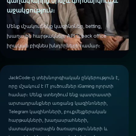
գաղափարից մինչև գործարկում և
աջակցություն։
Մենք մշակում ենք կազինոներ, betting,
խաղային հարթակներ, API և back office
իրական բիզնես խնդիրների համար։
JackCode-ը տեխնոլոգիական ընկերություն է,
որը մշակում է IT լուծումներ iGaming ոլորտի
համար։ Մենք ստեղծում ենք պատրաստի
արտադրանքներ առցանց կազինոների,
Telegram կազինոների, բուքմեյքերական
հարթակների, խաղասրահների,
մատակարարային ծառայությունների և