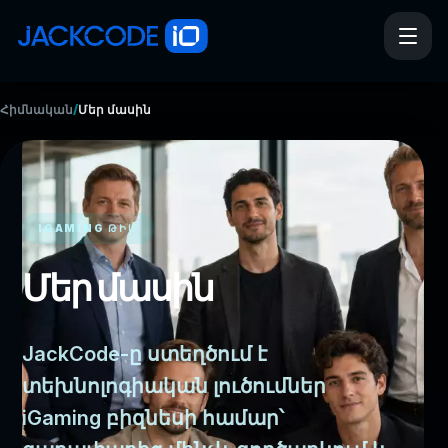
/
Հիմնական
Մեր մասին
IGAMING ԹԻՄ
Մեր մասին
JackCode-ը ստեղծում է
տեխնոլոգիական լուծումներ
iGaming բիզնեսի համար՝