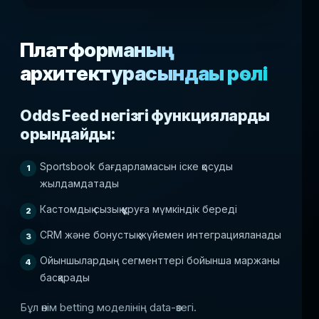
Платформаның
архитектурасындағы рөлі
Odds Feed негізгі функцияларды
орындайды:
Sportsbook бағдарламасын іске қосуды
жылдамдатады
Кастомдық сызық құруға мүмкіндік береді
CRM және бонустық жүйемен интеграцияланады
Ойыншылардың сегменттері бойынша маржаны
басқарады
Бұл өнім betting моделінің data-өзегі.