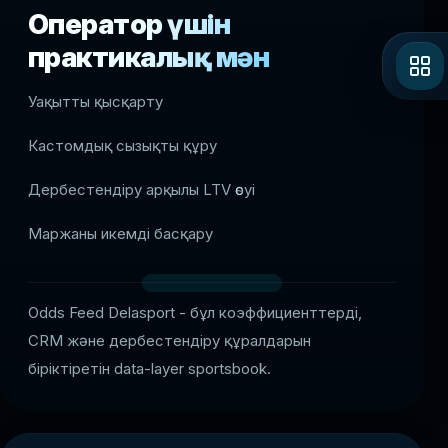
Оператор үшін
практикалық мән
Уақытты қысқарту
Кастомдық сызықты құру
Дербестендіру арқылы LTV өсуі
Маржаны икемді басқару
Odds Feed Delasport - бұл коэффициенттерді,
CRM және дербестендіру құралдарын
біріктіретін data-layer sportsbook.