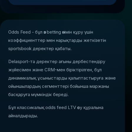
Odds Feed - бұл өз betting өнімін құру үшін
коэффициенттер мен нарықтарды жеткізетін
sportsbook деректер қабаты.
Delasport-та деректер ағыны дербестендіру
жүйесімен және CRM-мен біріктірілген, бұл
динамикалық ұсыныстарды қалыптастыруға және
ойыншылардың сегменттері бойынша маржаны
басқаруға мүмкіндік береді.
Бұл классикалық odds feed LTV өсу құралына
айналдырады.