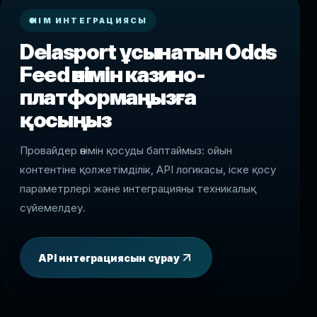
ӨНІМ ИНТЕГРАЦИЯСЫ
Delasport ұсынатын Odds
Feed өнімін казино-
платформаңызға
қосыңыз
Провайдер өнімін қосуды баптаймыз: ойын
контентіне қолжетімділік, API логикасы, іске қосу
параметрлері және интеграцияны техникалық
сүйемелдеу.
API интеграциясын сұрау