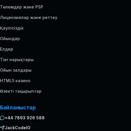
Төлемдер және PSP
Лицензиялар және реттеу
Қауіпсіздік
Ойындар
Елдер
Tier нарықтары
Ойын залдары
HTML5 казино
Өзекті тақырыптар
Байланыстар
+44 7893 926 588
JackCodeIO