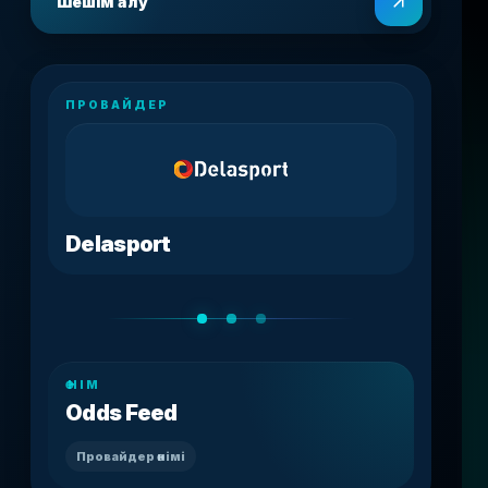
Шешім алу
ПРОВАЙДЕР
Delasport
ӨНІМ
Odds Feed
Провайдер өнімі