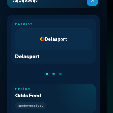
Λήψη λύσης
ΠΆΡΟΧΟΣ
Delasport
ΠΡΟΪΌΝ
Odds Feed
Προϊόν παρόχου