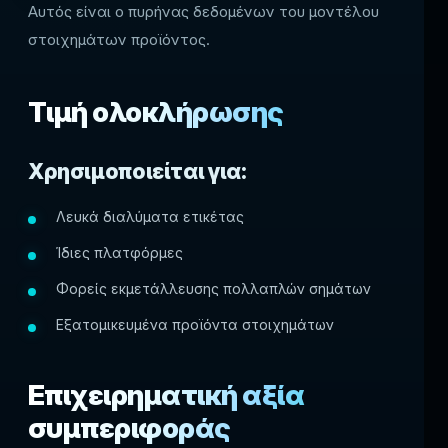
Αυτός είναι ο πυρήνας δεδομένων του μοντέλου
στοιχημάτων προϊόντος.
Τιμή ολοκλήρωσης
Χρησιμοποιείται για:
Λευκά διαλύματα ετικέτας
Ίδιες πλατφόρμες
Φορείς εκμετάλλευσης πολλαπλών σημάτων
Εξατομικευμένα προϊόντα στοιχημάτων
Επιχειρηματική αξία
συμπεριφοράς