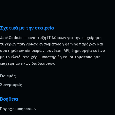
Σχετικά με την εταιρεία
JackCode.io — ανάπτυξη IT λύσεων για την επιχείρηση
τυχερών παιχνιδιών: ενσωμάτωση gaming παρόχων και
συστημάτων πληρωμών, σύνδεση API, δημιουργία καζίνο
με το κλειδί στο χέρι, υποστήριξη και αυτοματοποίηση
επιχειρηματικών διαδικασιών.
Για εμάς
Συγγραφείς
Βοήθεια
Πάροχοι υπηρεσιών