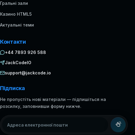
Гральні зали
Казино HTML5
Актуальні теми
Контакти
+44 7893 926 588
JackCodeIO
support@jackcode.io
Підписка
Не пропустіть нові матеріали — підпишіться на
розсилку, заповнивши форму нижче.
Адреса електронної пошти