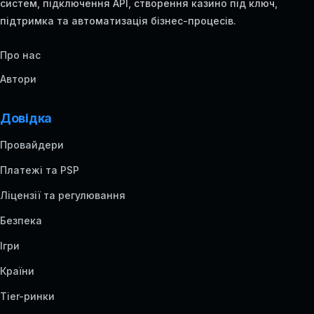
систем, підключення API, створення казино під ключ,
підтримка та автоматизація бізнес-процесів.
Про нас
Автори
Довідка
Провайдери
Платежі та PSP
Ліцензії та регулювання
Безпека
Ігри
Країни
Tier-ринки