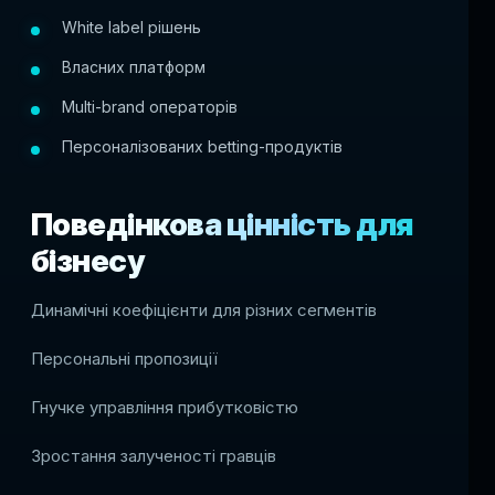
White label рішень
Власних платформ
Multi-brand операторів
Персоналізованих betting-продуктів
Поведінкова цінність для
бізнесу
Динамічні коефіцієнти для різних сегментів
Персональні пропозиції
Гнучке управління прибутковістю
Зростання залученості гравців