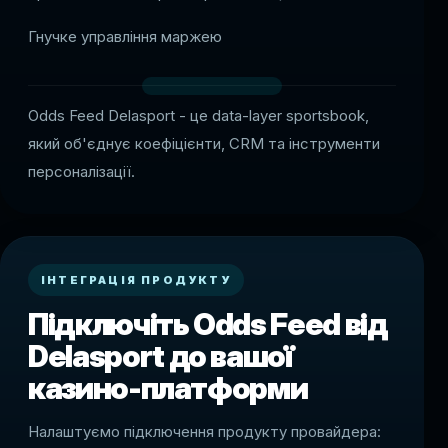
Гнучке управління маржею
Odds Feed Delasport - це data-layer sportsbook,
який об'єднує коефіцієнти, CRM та інструменти
персоналізації.
ІНТЕГРАЦІЯ ПРОДУКТУ
Підключіть Odds Feed від
Delasport до вашої
казино-платформи
Налаштуємо підключення продукту провайдера: