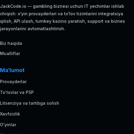
JackCode.io — gambling biznesi uchun IT yechimlar ishlab
chiqish: o‘yin provayderlari va to‘lov tizimlarini integratsiya
qilish, API ulash, turnkey kazino yaratish, support va biznes
jarayonlarini avtomatlashtirish.
Biz haqida
Mualliflar
Ma’lumot
Provayderlar
To’lovlar va PSP
Litsenziya va tartibga solish
Xavfsizlik
Oʻyinlar