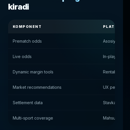
kiradi
KOMPONENT
PLATFORMA
Prematch odds
Asosiy chiziqni
Live odds
In-play bettin
Dynamic margin tools
Rentabellikni
Market recommendations
UX personaliz
Settlement data
Stavkalarni av
Multi-sport coverage
Mahsulotni kat