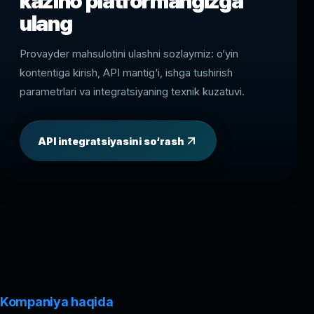
kazino platformangizga
ulang
Provayder mahsulotini ulashni sozlaymiz: o‘yin
kontentiga kirish, API mantig‘i, ishga tushirish
parametrlari va integratsiyaning texnik kuzatuvi.
API integratsiyasini so‘rash
Kompaniya haqida