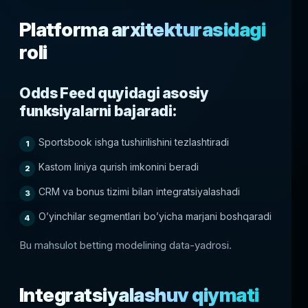
Platforma arxitekturasidagi
roli
Odds Feed quyidagi asosiy
funksiyalarni bajaradi:
Sportsbook ishga tushirilishini tezlashtiradi
Kastom liniya qurish imkonini beradi
CRM va bonus tizimi bilan integratsiyalashadi
O’yinchilar segmentlari bo’yicha marjani boshqaradi
Bu mahsulot betting modelining data-yadrosi.
Integratsiyalashuv qiymati