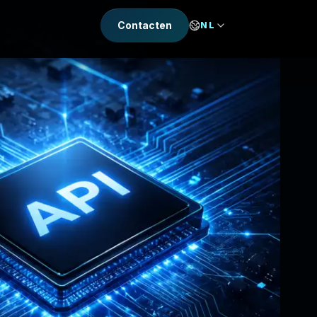
Contacten
NL