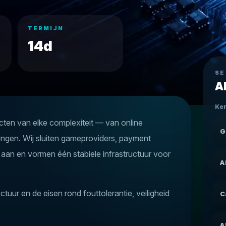
TERMIJN
14d
SE
A
Ker
ten van elke complexiteit — van online
G
singen. Wij sluiten gameproviders, payment
aan en vormen één stabiele infrastructuur voor
A
uur en de eisen rond fouttolerantie, veiligheid
C
A