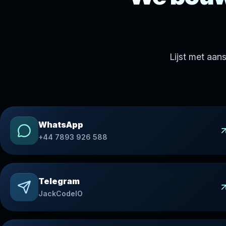
Lijst met aan
WhatsApp
+44 7893 926 588
Telegram
JackCodeIO