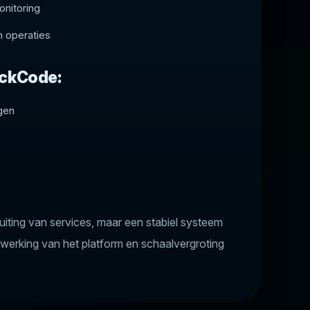
onitoring
n operaties
ackCode:
ngen
luiting van services, maar een stabiel systeem
werking van het platform en schaalvergroting