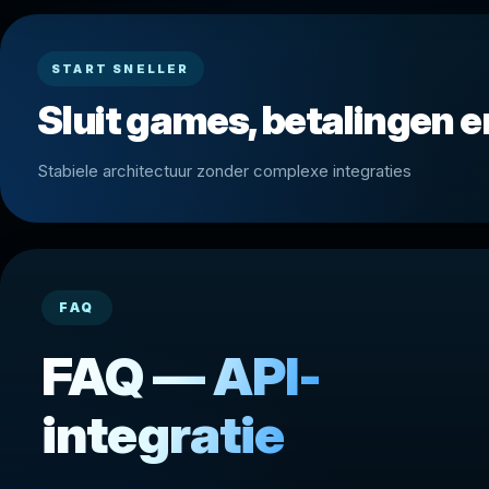
START SNELLER
Sluit games, betalingen e
Stabiele architectuur zonder complexe integraties
FAQ
FAQ — API-
integratie