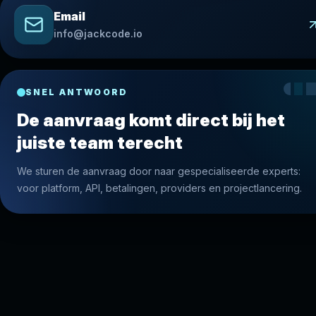
Email
info@jackcode.io
SNEL ANTWOORD
De aanvraag komt direct bij het
juiste team terecht
We sturen de aanvraag door naar gespecialiseerde experts:
voor platform, API, betalingen, providers en projectlancering.