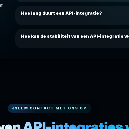
an
Hoe lang duurt een API-integratie?
Hoe kan de stabiliteit van een API-integratie
NEEM CONTACT MET ONS OP
en API-integraties 