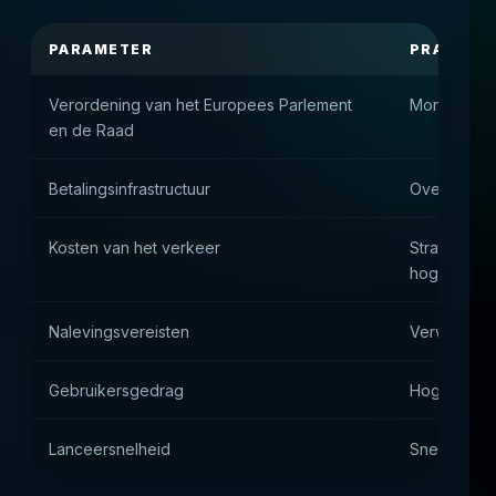
PARAMETER
PRAKTISC
Verordening van het Europees Parlement
Monopolie 
en de Raad
Betalingsinfrastructuur
Overschrijv
Kosten van het verkeer
Strategie v
hoge waar
Nalevingsvereisten
Verwachte 
Gebruikersgedrag
Hoge digital
Lanceersnelheid
Snelle start