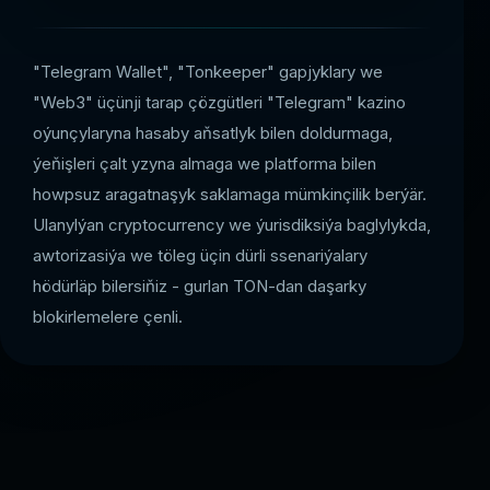
"Telegram Wallet", "Tonkeeper" gapjyklary we
"Web3" üçünji tarap çözgütleri "Telegram" kazino
oýunçylaryna hasaby aňsatlyk bilen doldurmaga,
ýeňişleri çalt yzyna almaga we platforma bilen
howpsuz aragatnaşyk saklamaga mümkinçilik berýär.
Ulanylýan cryptocurrency we ýurisdiksiýa baglylykda,
awtorizasiýa we töleg üçin dürli ssenariýalary
hödürläp bilersiňiz - gurlan TON-dan daşarky
blokirlemelere çenli.