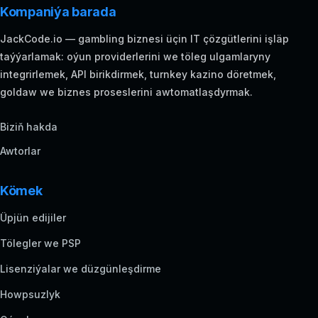
Kompaniýa barada
JackCode.io — gambling biznesi üçin IT çözgütlerini işläp
taýýarlamak: oýun providerlerini we töleg ulgamlaryny
integrirlemek, API birikdirmek, turnkey kazino döretmek,
goldaw we biznes proseslerini awtomatlaşdyrmak.
Biziň hakda
Awtorlar
Kömek
Üpjün edijiler
Tölegler we PSP
Lisenziýalar we düzgünleşdirme
Howpsuzlyk