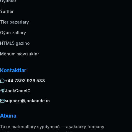
Oýunlar
Ýurtlar
Tier bazarlary
Oýun zallary
HTML5 gazino
Möhüm mowzuklar
Kontaktlar
+44 7893 926 588
JackCodeIO
support@jackcode.io
Abuna
Täze materiallary sypdyrmaň — aşakdaky formany