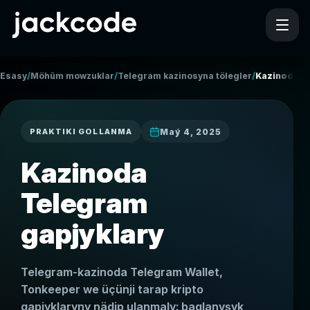
/
/
/
Esasy
Möhüm mowzuklar
Telegram kazinosyna tölegler
Kazinoda T
Maý 4, 2025
PRAKTIKI GOLLANMA
Kazinoda
Telegram
gapjyklary
Telegram-kazinoda Telegram Wallet,
Tonkeeper we üçünji tarap kripto
gapjyklaryny nädip ulanmaly: baglanyşyk