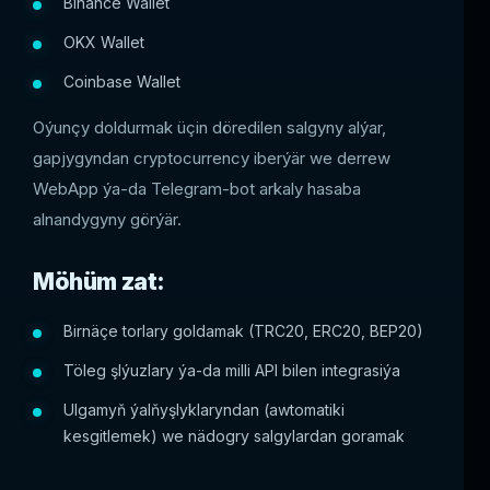
Binance Wallet
OKX Wallet
Coinbase Wallet
Oýunçy doldurmak üçin döredilen salgyny alýar,
gapjygyndan cryptocurrency iberýär we derrew
WebApp ýa-da Telegram-bot arkaly hasaba
alnandygyny görýär.
Möhüm zat:
Birnäçe torlary goldamak (TRC20, ERC20, BEP20)
Töleg şlýuzlary ýa-da milli API bilen integrasiýa
Ulgamyň ýalňyşlyklaryndan (awtomatiki
kesgitlemek) we nädogry salgylardan goramak