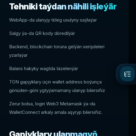
Tehniki taýdan nähili işleýär
WebApp-da ulanyjy töleg usulyny saýlaýar
Salgy ýa-da QR kody döredilýär
Backend, blockchain toruna gelýän serişdeleri
yzarlaýar
Balans hakyky wagtda täzelenýär
TON gapjyklary üçin wallet address boýunça
gönüden-göni ygtyýarnamany ulanyp bilersiňiz
Zerur bolsa, login Web3 Metamask ýa-da
WalletConnect arkaly amala aşyryp bilersiňiz.
Gapjyklary ulanmagyň