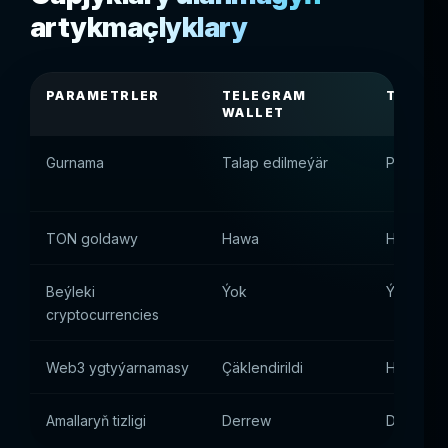
artykmaçlyklary
PARAMETRLER
TELEGRAM
TONKEE
WALLET
Gurnama
Talap edilmeýär
Program
TON goldawy
Hawa
Hawa
Beýleki
Ýok
Ýok
cryptocurrencies
Web3 ygtyýarnamasy
Çäklendirildi
Hawa
Amallaryň tizligi
Derrew
Derrew