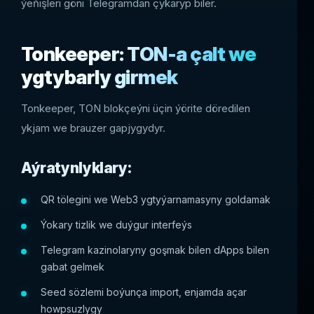
ýeňişleri göni Telegramdan çykaryp biler.
Tonkeeper: TON-a çalt we
ygtybarly girmek
Tonkeeper, TON blokçeýni üçin ýörite döredilen
ykjam we brauzer gapjygydyr.
Aýratynlyklary:
QR tölegini we Web3 ygtyýarnamasyny goldamak
Ýokary tizlik we duýgur interfeýs
Telegram kazinolaryny goşmak bilen dApps bilen
gabat gelmek
Seed sözlemi boýunça import, enjamda açar
howpsuzlygy