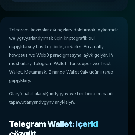
Telegram-kazinolar oýunçylary doldurmak, çykarmak
we ygtyýarlandyrmak üçin kriptografik pul
gapjyklaryny has köp birleşdirýärler. Bu amatly,
howpsuz we Web3 paradigmasyna laýyk gelýär. Iň
meşhurlary Telegram Wallet, Tonkeeper we Trust
Wallet, Metamask, Binance Wallet ýaly üçünji tarap
gapjyklary.
Olaryň nähili ulanylýandygyny we biri-birinden nähili
tapawutlanýandygyny anyklalyň.
Telegram Wallet: içerki
çözgüt