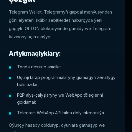
Telegram Wallet, Telegramyň gapdal menýusyndan
göni elýeterli (käbir sebitlerde) habarçyda ýerli
gapjyk. Ol TON blokçeýninde guruldy we Telegram
kazinosy üçin ajaýyp.
Artykmaçlyklary:
Tonda dessine amallar
Üçünji tarap programmalaryny gurmagyň zerurlygy
bolmazdan
P2P alyş-çalyşlaryny we WebApp töleglerini
goldamak
Telegram WebApp API bilen doly integrasiýa
Oýunçy hasaby dolduryp, oýunlara gatnaşyp we