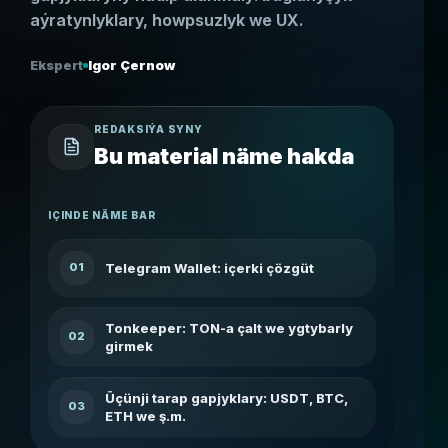
aýratynlyklary, howpsuzlyk we UX.
Ekspert
Igor Çernow
REDAKSIÝA SYNY
Bu material näme hakda
IÇINDE NÄME BAR
Telegram Wallet: içerki çözgüt
01
Tonkeeper: TON-a çalt we ygtybarly
02
girmek
Üçünji tarap gapjyklary: USDT, BTC,
03
ETH we ş.m.