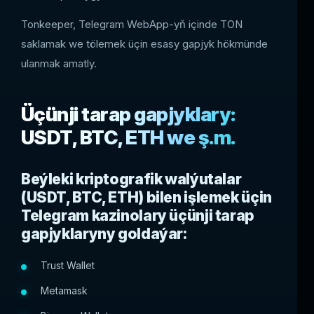
Tonkeeper, Telegram WebApp-yň içinde TON
saklamak we tölemek üçin esasy gapjyk hökmünde
ulanmak amatly.
Üçünji tarap gapjyklary:
USDT, BTC, ETH we ş.m.
Beýleki kriptografik walýutalar
(USDT, BTC, ETH) bilen işlemek üçin
Telegram kazinolary üçünji tarap
gapjyklaryny goldaýar:
Trust Wallet
Metamask