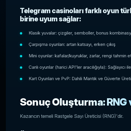
Telegram casinoları farklı oyun türl
birine uyum sağlar:
Klasik yuvalar: çizgiler, semboller, bonus kombinasy
Çarpışma oyunları: artan katsayı, erken çıkış
Mini oyunlar: kafalar/kuyruklar, zarlar, rengi tahmin et
Canlı oyunlar (harici API'ler aracılığıyla): Sağlayıcı
Kart Oyunları ve PvP: Dahili Mantık ve Güverte Üret
Sonuç Oluşturma: RNG 
Kazancın temeli Rastgele Sayı Üreticisi (RNG)'dir.