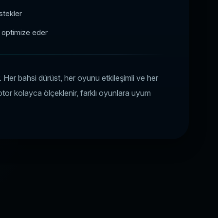
stekler
ı optimize eder
Her bahsi dürüst, her oyunu etkileşimli ve her
motor kolayca ölçeklenir, farklı oyunlara uyum