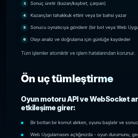
Sonuç üretir (kazan/kaybet, çarpan)
Kazançları tahakkuk ettirir veya bir bahsi yazar
Sonucu oynatıcıya gönderir (bir bot veya Web Uyg
Olayı analiz ve doğrulama için günlüğe kaydeder
Tüm işlemler atomiktir ve işlem hatalarından korunur.
Ön uç tümleştirme
Oyun motoru API ve WebSocket arac
etkileşime girer:
Bir bottan bir komut alırken, oyunu başlatır ve sonu
Web Uygulamasını açtığınızda - oyun durumunu, geçm