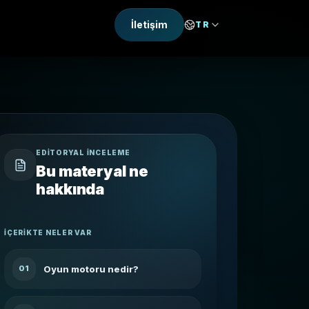
İletişim
TR
EDITORYAL INCELEME
Bu materyal ne
hakkında
İÇERIKTE NELER VAR
Oyun motoru nedir?
01