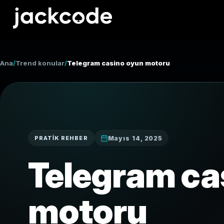
Ana
/
Trend konular
/
Telegram casino oyun motoru
Mayıs 14, 2025
PRATIK REHBER
Telegram ca
motoru