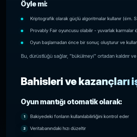
Öyle mi:
Kriptografik olarak güçlü algoritmalar kullanır (örn
Provably Fair oyuncusu olabilir - yuvarlak karmalar ö
Oyun başlamadan önce bir sonuç oluşturur ve kullanı
Bu, dürüstlüğü sağlar, "bükülmeyi" ortadan kaldırır ve 
Bahisleri ve kazançları 
Oyun mantığı otomatik olarak:
Bakiyedeki fonların kullanılabilirliğini kontrol eder
Veritabanındaki hızı düzeltir