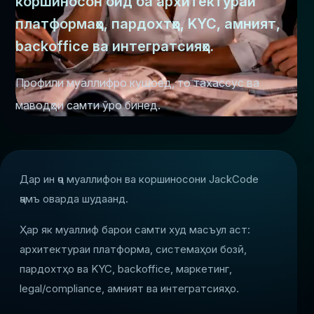
коршиносон оид ба архитектураи
платформаҳо, пардохтҳо, KYC, амният,
backoffice ва интегратсияҳо.
Профили муаллифро кушоед, то тахассус ва
маводҳои самти ӯро бинед.
Дар ин ҷо муаллифон ва коршиносони JackCode
ҷамъ оварда шудаанд.
Ҳар як муаллиф барои самти худ масъул аст:
архитектураи платформа, системаҳои бозӣ,
пардохтҳо ва KYC, backoffice, маркетинг,
legal/compliance, амният ва интегратсияҳо.