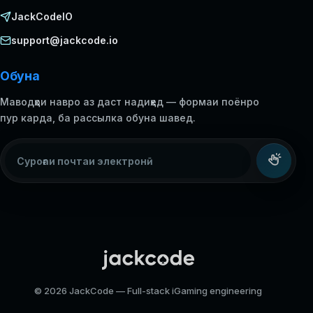
JackCodeIO
support@jackcode.io
Обуна
Маводҳои навро аз даст надиҳед — формаи поёнро
пур карда, ба рассылка обуна шавед.
Суроғаи почтаи электронӣ
© 2026 JackCode — Full-stack iGaming engineering