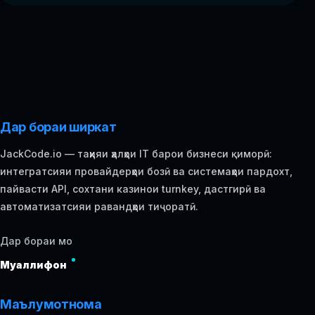
Дар бораи ширкат
JackCode.io — таҳияи ҳалҳои IT барои бизнеси қиморӣ:
интегратсияи провайдерҳои бозӣ ва системаҳои пардохт,
пайвасти API, сохтани казинои turnkey, дастгирӣ ва
автоматизатсияи равандҳои тиҷоратӣ.
Дар бораи мо
Муаллифон
Маълумотнома