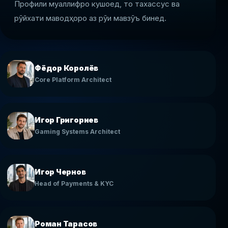
Профили муаллифро кушоед, то тахассус ва
рӯйхати маводҳоро аз рӯи мавзӯъ бинед.
Фёдор Королёв
Core Platform Architect
Игор Григориев
Gaming Systems Architect
Игор Чернов
Head of Payments & KYC
Роман Тарасов