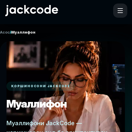
/
Асосӣ
Муаллифон
КОРШИНОСОНИ JACKCODE
Муаллифон
Муаллифони JackCode —