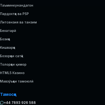
Таъминкунандагон
Пардохтҳо ва PSP
Литсензия ва танзим
Бехатарӣ
Бозиҳо
Кишварҳо
Бозорҳои сатҳӣ
Толорҳои қимор
HTML5 Казино
Мавзӯъҳои тамоюлӣ
Тамосҳо
+44 7893 926 588