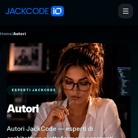
/
Home
Autori
ESPERTI JACKCODE
Autori
Autori JackCode — esperti di