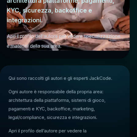
architettura piattaforme, pagamenti,
KYC, sicurezza, backoffice e
integrazioni.
Apri il profilo dell’autore per vedere specializzazione
e materiali della sua area.
Qui sono raccolti gli autori e gli esperti JackCode.
Ogni autore è responsabile della propria area:
architettura della piattaforma, sistemi di gioco,
pagamenti e KYC, backoffice, marketing,
legal/compliance, sicurezza e integrazioni.
Apri il profilo dell’autore per vedere la