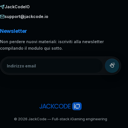
JackCodeIO
support@jackcode.io
Newsletter
Non perdere nuovi materiali: iscriviti alla newsletter
compilando il modulo qui sotto.
Indirizzo email
© 2026 JackCode — Full-stack iGaming engineering