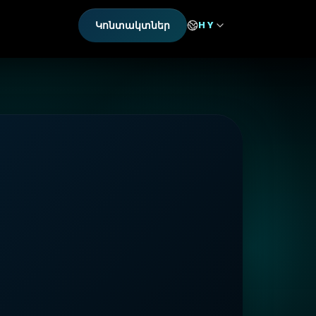
Կոնտակտներ
HY