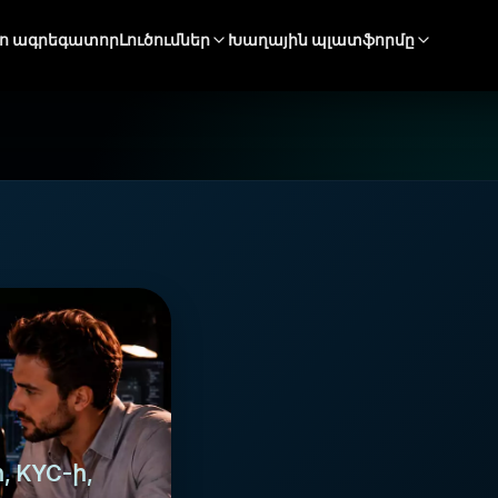
ո ագրեգատոր
Լուծումներ
Խաղային պլատֆորմը
ի
 KYC-ի,