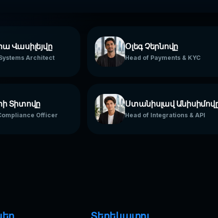
իա Վասիլեյվը
Օլեգ Չերնովը
ystems Architect
Head of Payments & KYC
րի Տիտովը
Ստանիսլավ Անիսիմով
Compliance Officer
Head of Integrations & API
ներ
Տեղեկատու