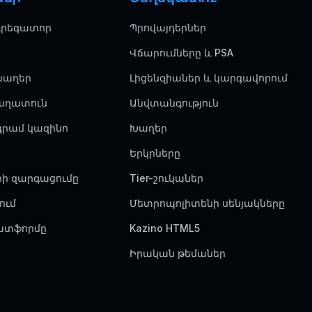
գրեգատոր
Պրովայդերներ
Վճարումները և PSA
խաղեր
Լիցենզիաներ և կարգավորում
աղատուն
Անվտանգություն
գրամ կազինո
Խաղեր
Երկրները
րի զարգացումը
Tier-շուկաներ
ում
Մետրոպոլիտենի սենյակները
լատֆորմը
Kazino HTML5
Իրական թեմաներ