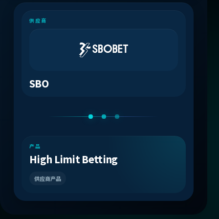
供应商
SBO
产品
High Limit Betting
供应商产品