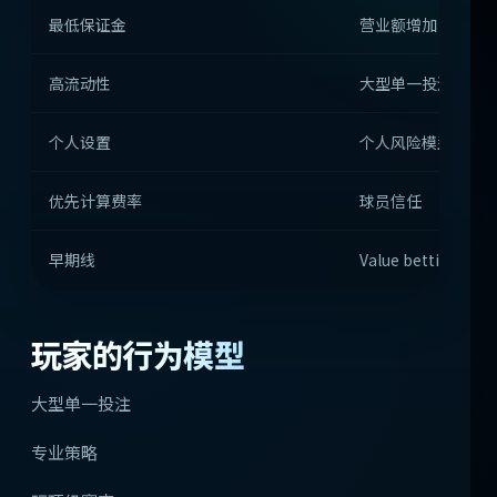
最低保证金
营业额增加
高流动性
大型单一投注
个人设置
个人风险模型
优先计算费率
球员信任
早期线
Value betting
玩家的行为模型
大型单一投注
专业策略