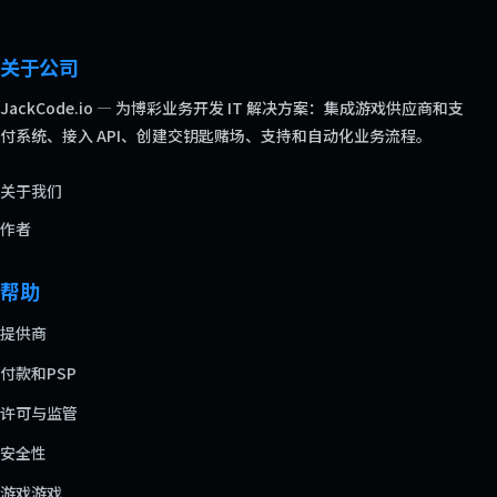
关于公司
JackCode.io — 为博彩业务开发 IT 解决方案：集成游戏供应商和支
付系统、接入 API、创建交钥匙赌场、支持和自动化业务流程。
关于我们
作者
帮助
提供商
付款和PSP
许可与监管
安全性
游戏游戏