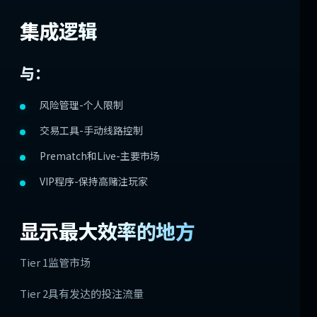
集成逻辑
与：
风险管理-个人限制
交易工具-手动线路控制
Prematch和Live-主要市场
VIP程序-保持高赌注玩家
显示最大效率的地方
Tier 1监管市场
Tier 2具有发达的投注流量