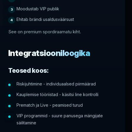
Moodustab VIP publik
Ehitab brändi usaldusväärsust
See on premium spordiraamatu kiht.
Integratsiooniloogika
Teosed koos:
Riskijuhtimine - individuaalsed piirmäärad
Kauplemise tööriistad - käsitsi line kontrolli
Prematch ja Live - peamised turud
VIP programmid - suure panusega mängijate
säilitamine