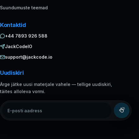
Suundumuste teemad
Kontaktid
+44 7893 926 588
JackCodeIO
support@jackcode.io
Uudiskiri
Ärge jätke uusi materjale vahele — tellige uudiskiri,
täites alloleva vormi.
E-posti aadress