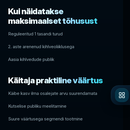
Kui näidatakse
maksimaalset tõhusust
Reguleeritud 1 tasandi turud
2. aste arenenud kihlveoliiklusega
Aasia kihlvedude publik
Käitaja praktiline väärtus
Käibe kasv ilma osalejate arvu suurendamata
Kutselise publiku meelitamine
Suure väärtusega segmendi tootmine