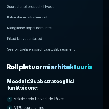
Suured ühekordsed kihlveod
Kutsealased strateegiad
Mängimine tippsündmustel
Pikad kihlveoüritused
See on tõelise spordi väärtuslik segment.
Roll platvormi arhitektuuris
Moodul täidab strateegilisi
funktsioone:
Maksimeerib kihlvedude käivet
ARPU suurenemine