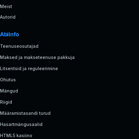
Meist
Autorid
Abiinfo
Teenuseosutajad
Maksed ja makseteenuse pakkuja
Litsentsid ja reguleerimine
Ohutus
Mängud
Riigid
Määramistasandi turud
Hasartmängusaalid
HTML5 kasiino