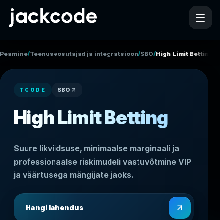
/
/
/
Peamine
Teenuseosutajad ja integratsioonid
SBO
High Limit Betting
SBO
TOODE
High Limit Betting
Suure likviidsuse, minimaalse marginaali ja
professionaalse riskimudeli vastuvõtmine VIP
ja väärtusega mängijate jaoks.
Hangi lahendus