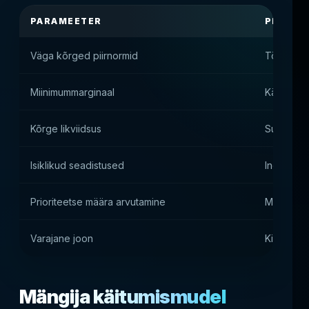
PARAMEETER
PLATVO
Väga kõrged piirnormid
Töötamine
Miinimummarginaal
Käibe ka
Kõrge likviidsus
Suured ü
Isiklikud seadistused
Individua
Prioriteetse määra arvutamine
Mängija u
Varajane joon
Kihlvedud
Mängija käitumismudel