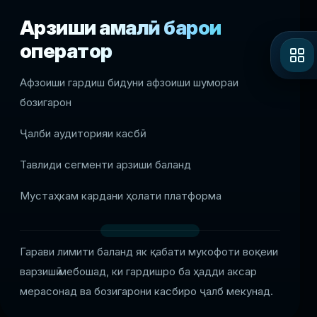
Арзиши амалӣ барои
оператор
Афзоиши гардиш бидуни афзоиши шумораи
бозигарон
Ҷалби аудиторияи касбӣ
Тавлиди сегменти арзиши баланд
Мустаҳкам кардани ҳолати платформа
Гарави лимити баланд як қабати мукофоти воқеии
варзишӣ мебошад, ки гардишро ба ҳадди аксар
мерасонад ва бозигарони касбиро ҷалб мекунад.