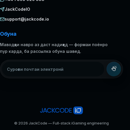
JackCodeIO
support@jackcode.io
Обуна
Маводҳои навро аз даст надиҳед — формаи поёнро
пур карда, ба рассылка обуна шавед.
Суроғаи почтаи электронӣ
© 2026 JackCode — Full-stack iGaming engineering