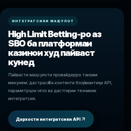
ИНТЕГРАТСИЯИ МАҲСУЛОТ
High Limit Betting-ро аз
SBO ба платформаи
казинои худ пайваст
кунед
Пайвасти маҳсулоти провайдерро танзим
мекунем: дастрасӣ ба контенти бозӣ, мантиқи API,
параметрҳои оғоз ва дастгирии техникии
интегратсия.
Дархости интегратсияи API