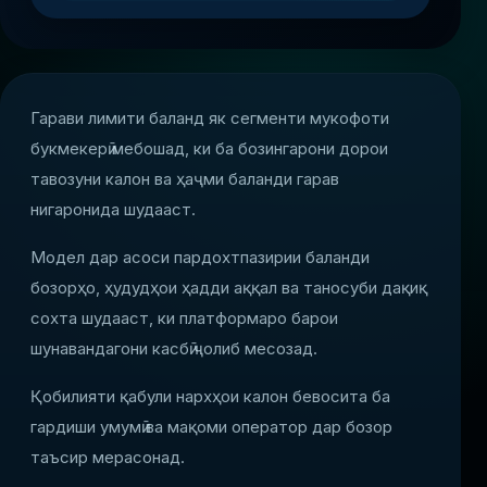
Гарави лимити баланд як сегменти мукофоти
букмекерӣ мебошад, ки ба бозингарони дорои
тавозуни калон ва ҳаҷми баланди гарав
нигаронида шудааст.
Модел дар асоси пардохтпазирии баланди
бозорҳо, ҳудудҳои ҳадди аққал ва таносуби дақиқ
сохта шудааст, ки платформаро барои
шунавандагони касбӣ ҷолиб месозад.
Қобилияти қабули нархҳои калон бевосита ба
гардиши умумӣ ва мақоми оператор дар бозор
таъсир мерасонад.