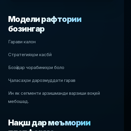
Модели рафтории
бозингар
Гарави калон
Стратегияҳои касбӣ
Бозӣ дар чорабиниҳои боло
Ҷаласаҳои дарозмуддати гарав
Ин як сегменти арзишманди варзиши воқеӣ
мебошад.
Нақш дар меъмории