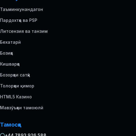
Таъминкунандагон
Пардохтҳо ва PSP
Литсензия ва танзим
Бехатарӣ
Бозиҳо
Кишварҳо
Бозорҳои сатҳӣ
Толорҳои қимор
HTML5 Казино
Мавзӯъҳои тамоюлӣ
Тамосҳо
+44 7893 926 588