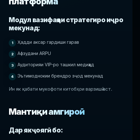
платформа
Модул вазифаҳои стратегиро иҷро
мекунад:
Ҳадди аксар гардиши гарав
Афзудани ARPU
Аудиторияи VIP-ро ташкил медиҳад
Эътимоднокии брендро эҷод мекунад
Ин як қабати мукофоти китобҳои варзишӣ аст.
Мантиқи ҳамгироӣ
Дар якҷоягӣ бо: