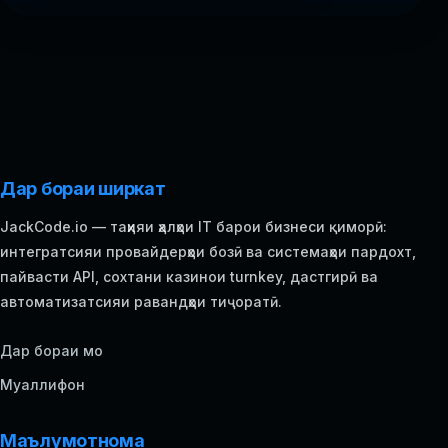
Дар бораи ширкат
JackCode.io — таҳияи ҳалҳои IT барои бизнеси қиморӣ:
интегратсияи провайдерҳои бозӣ ва системаҳои пардохт,
пайвасти API, сохтани казинои turnkey, дастгирӣ ва
автоматизатсияи равандҳои тиҷоратӣ.
Дар бораи мо
Муаллифон
Маълумотнома