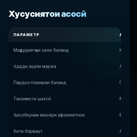
Хусусиятҳои асосӣ
ПАРАМЕТР
АРЗИШ
Маҳдудиятҳои хеле баланд
Кор бо 
Ҳадди ақали маржа
Афзоиш
Пардохтпазирии баланд
Гарави 
Танзимоти шахсӣ
Модели
Ҳисобкунии меъёри афзалиятнок
Боварӣ 
Хати барвақт
Арзиши 