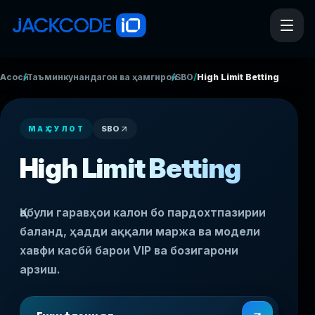
/
/
/
Асосӣ
Таъминкунандагон ва ҳамгироӣ
SBO
High Limit Betting
SBO
МАҲСУЛОТ
High Limit Betting
Қабули гаравҳои калон бо пардохтпазирии
баланд, ҳадди аққали маржа ва модели
хавфи касбӣ барои VIP ва бозигарони
арзиш.