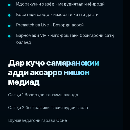
Идоракунии хавфҳо - маҳдудиятҳои инфиродӣ
Воситаҳои савдо - назорати хатти дастӣ
Prematch ва Live - Бозорҳои асосӣ
Барномаҳои VIP - нигоҳ доштани бозигарони сатҳи
баланд
Дар куҷо самаранокии
ҳадди аксарро нишон
медиҳад
Сатҳи 1 бозорҳои танзимшаванда
Сатҳи 2 бо трафики таҳияшудаи гарав
Шунавандагони гарави Осиё