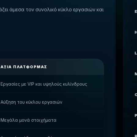
ει άμεσα τον συνολικό κύκλο εργασιών και
E
H
L
ΑΞΊΑ ΠΛΑΤΦΌΡΜΑΣ
M
Εργασίες με VIP και υψηλούς κυλίνδρους
Αύξηση του κύκλου εργασιών
P
Μεγάλα μονά στοιχήματα