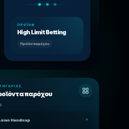
ΠΡΟΪΌΝ
High Limit Betting
Προϊόν παρόχου
ΤΗΓΟΡΊΕΣ
ροϊόντα παρόχου
O
sian Handicap