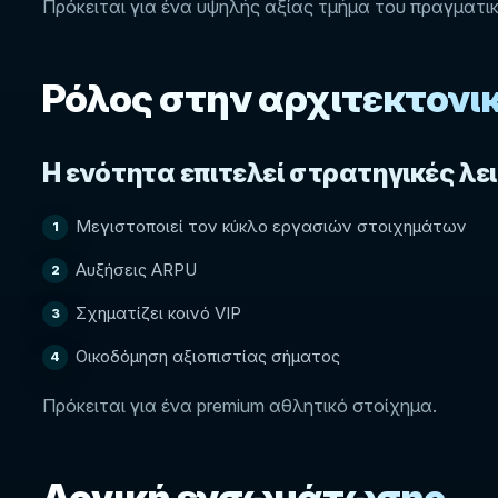
Πρόκειται για ένα υψηλής αξίας τμήμα του πραγματι
Ρόλος στην αρχιτεκτον
Η ενότητα επιτελεί στρατηγικές λει
Μεγιστοποιεί τον κύκλο εργασιών στοιχημάτων
Αυξήσεις ARPU
Σχηματίζει κοινό VIP
Οικοδόμηση αξιοπιστίας σήματος
Πρόκειται για ένα premium αθλητικό στοίχημα.
Λογική ενσωμάτωσης