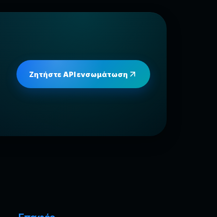
Ζητήστε API ενσωμάτωση