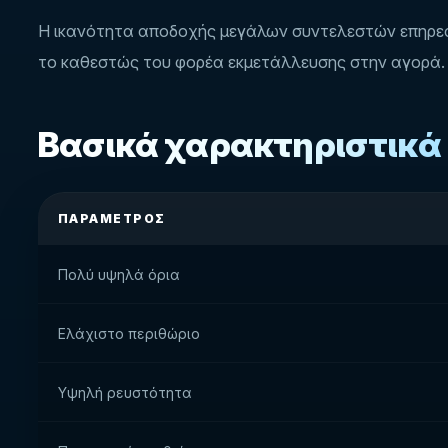
Η ικανότητα αποδοχής μεγάλων συντελεστών επηρεάζ
το καθεστώς του φορέα εκμετάλλευσης στην αγορά.
Βασικά χαρακτηριστικά
ΠΑΡΆΜΕΤΡΟΣ
Πολύ υψηλά όρια
Ελάχιστο περιθώριο
Υψηλή ρευστότητα