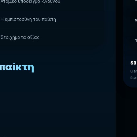
Ατομικό υπόδειγμα κινδύνου
Η εμπιστοσύνη του παίκτη
S
Στοιχήματα αξίας
T
παίκτη
SB
Gam
δια