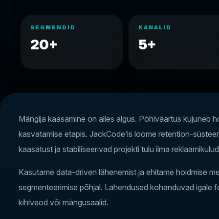
SEGMENDID
KANALID
20+
5+
Mängija kaasamine on alles algus. Põhiväärtus kujuneb ho
kasvatamise etapis. JackCode’is loome retention-süste
kaasatust ja stabiliseerivad projekti tulu ilma reklaamikul
Kasutame data-driven lähenemist ja ehitame hoidmise meh
segmenteerimise põhjal. Lahendused kohanduvad igale for
kihlveod või mängusaalid.