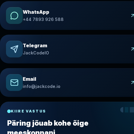
WhatsApp
+44 7893 926 588
Telegram
JackCodeIO
Email
info@jackcode.io
KIIRE VASTUS
Päring jõuab kohe õige
meeskonnani