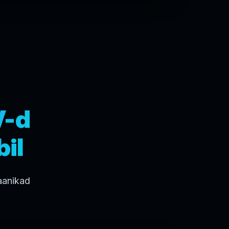
V-d
il
aanikad