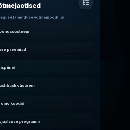
õtmejaotised
aeguse lahenduse võtmemoodulid.
oonussüsteem
ere preemiad
rispiinid
ashback süsteem
romo koodid
ojaalsuse programm