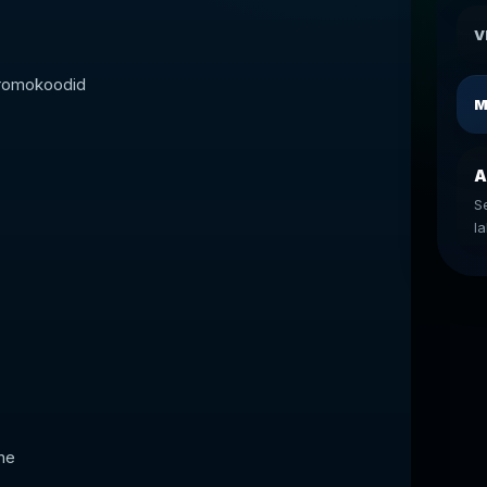
V
promokoodid
M
A
S
l
ne