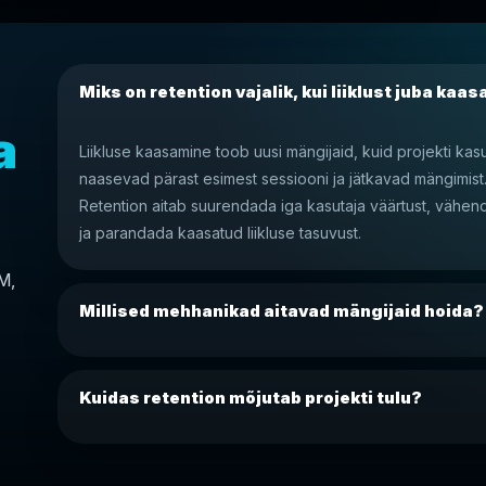
Miks on retention vajalik, kui liiklust juba kaa
a
Liikluse kaasamine toob uusi mängijaid, kuid projekti kas
naasevad pärast esimest sessiooni ja jätkavad mängimist
Retention aitab suurendada iga kasutaja väärtust, vähen
ja parandada kaasatud liikluse tasuvust.
M,
Millised mehhanikad aitavad mängijaid hoida?
Kuidas retention mõjutab projekti tulu?