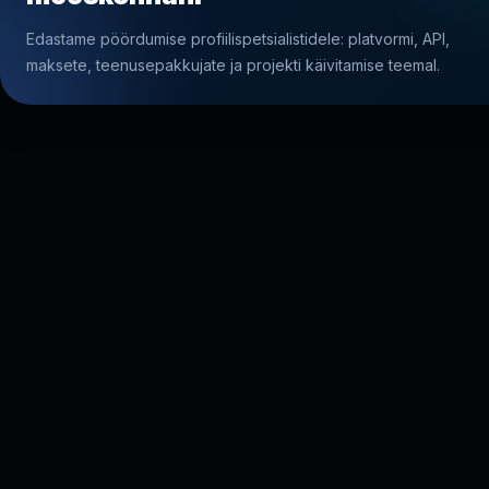
Edastame pöördumise profiilispetsialistidele: platvormi, API,
maksete, teenusepakkujate ja projekti käivitamise teemal.