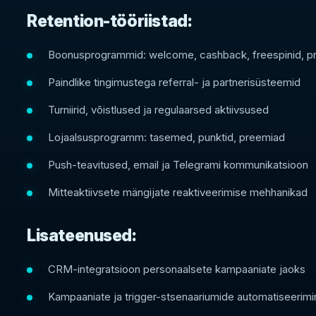
Retention-tööriistad:
Boonusprogrammid: welcome, cashback, freespinid, 
Paindlike tingimustega referral- ja partnerisüsteemid
Turniirid, võistlused ja regulaarsed aktiivsused
Lojaalsusprogramm: tasemed, punktid, preemiad
Push-teavitused, email ja Telegrami kommunikatsioon
Mitteaktiivsete mängijate reaktiveerimise mehhanikad
Lisateenused:
CRM-integratsioon personaalsete kampaaniate jaoks
Kampaaniate ja trigger-stsenaariumide automatiseerimi