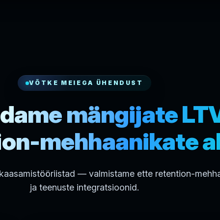
VÕTKE MEIEGA ÜHENDUST
dame mängijate LT
ion-mehhaanikate ab
aasamistööriistad — valmistame ette retention-mehh
ja teenuste integratsioonid.