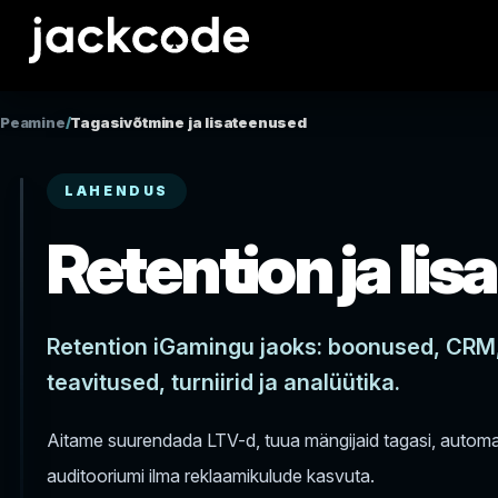
Peamine
/
Tagasivõtmine ja lisateenused
LAHENDUS
Retention ja li
Retention iGamingu jaoks: boonused, CRM
teavitused, turniirid ja analüütika.
Aitame suurendada LTV-d, tuua mängijaid tagasi, automa
auditooriumi ilma reklaamikulude kasvuta.