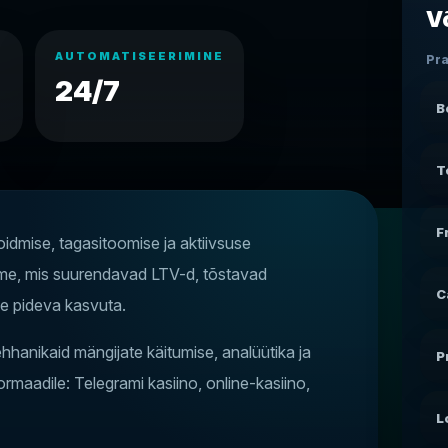
V
AUTOMATISEERIMINE
Pr
24/7
B
T
F
idmise, tagasitoomise ja aktiivsuse
eme, mis suurendavad LTV-d, tõstavad
C
ude pideva kasvuta.
hanikaid mängijate käitumise, analüütika ja
P
maadile: Telegrami kasiino, online-kasiino,
L