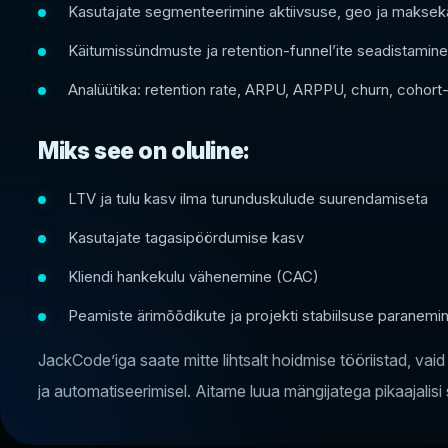
Kasutajate segmenteerimine aktiivsuse, geo ja maksekä
Käitumissündmuste ja retention-funnel’ite seadistamine
Analüütika: retention rate, ARPU, ARPPU, churn, cohort
Miks see on oluline:
LTV ja tulu kasv ilma turunduskulude suurendamiseta
Kasutajate tagasipöördumise kasv
Kliendi hankekulu vähenemine (CAC)
Peamiste ärimõõdikute ja projekti stabiilsuse paranemi
JackCode’iga saate mitte lihtsalt hoidmise tööriistad, vai
ja automatiseerimisel. Aitame luua mängijatega pikaajalisi