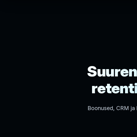
Suuren
retent
Boonused, CRM ja k