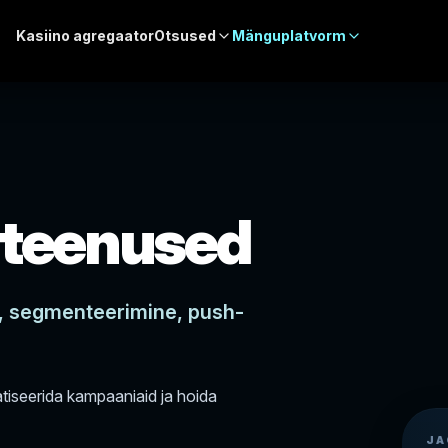
Kasiino agregaator
Otsused
Mänguplatvorm
sateenused
, segmenteerimine, push-
tiseerida kampaaniaid ja hoida
JA