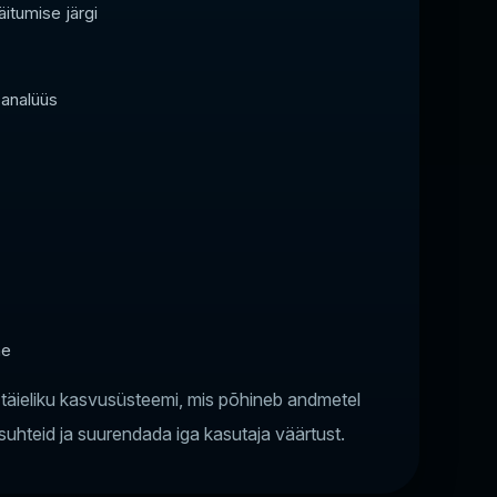
itumise järgi
-analüüs
ne
d täieliku kasvusüsteemi, mis põhineb andmetel
 suhteid ja suurendada iga kasutaja väärtust.