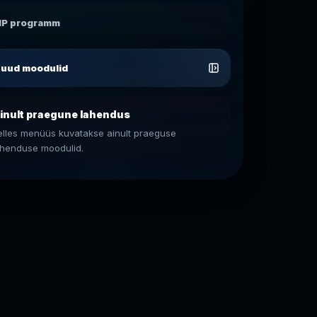
IP programm
uud moodulid
inult praegune lahendus
elles menüüs kuvatakse ainult praeguse
ahenduse moodulid.