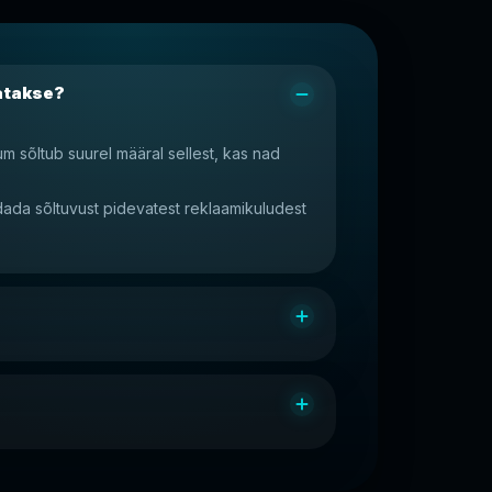
satakse?
um sõltub suurel määral sellest, kas nad
.
dada sõltuvust pidevatest reklaamikuludest