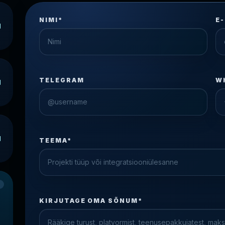
NIMI*
E
TELEGRAM
W
TEEMA*
Check the form fields
Please fix the highlighted fields.
KIRJUTAGE OMA SÕNUM*