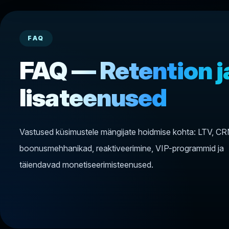
FAQ
FAQ — Retention j
lisateenused
Vastused küsimustele mängijate hoidmise kohta: LTV, CR
boonusmehhanikad, reaktiveerimine, VIP-programmid ja
täiendavad monetiseerimisteenused.