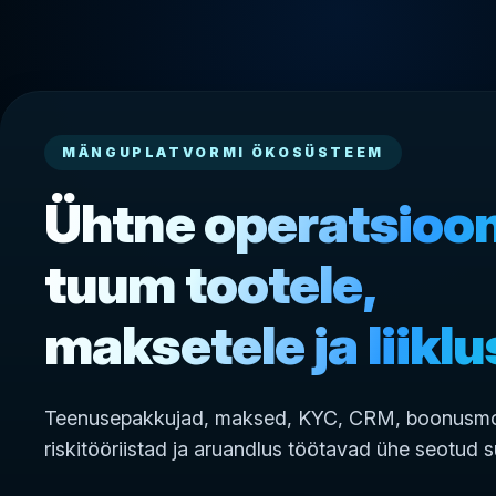
MÄNGUPLATVORMI ÖKOSÜSTEEM
Ühtne operatsioon
tuum tootele,
maksetele ja liiklu
Teenusepakkujad, maksed, KYC, CRM, boonusmo
riskitööriistad ja aruandlus töötavad ühe seotud 