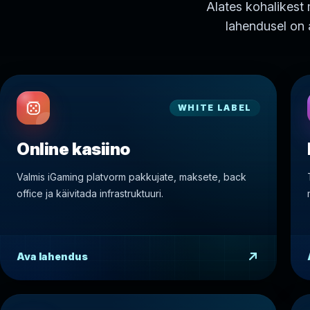
Alates kohalikest
lahendusel on a
WHITE LABEL
Online kasiino
Valmis iGaming platvorm pakkujate, maksete, back
office ja käivitada infrastruktuuri.
Ava lahendus