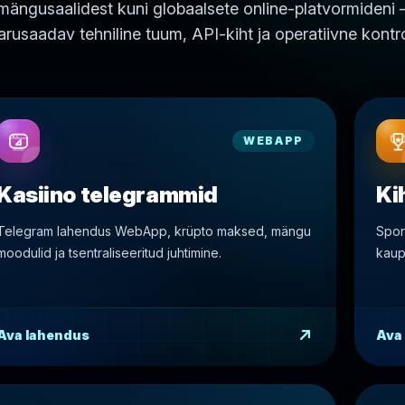
 mängusaalidest kuni globaalsete online-platvormideni 
rusaadav tehniline tuum, API-kiht ja operatiivne kontro
WEBAPP
Kasiino telegrammid
Ki
Telegram lahendus WebApp, krüpto maksed, mängu
Sport
moodulid ja tsentraliseeritud juhtimine.
kaup
Ava lahendus
Ava