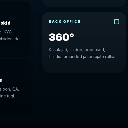
BACK OFFICE
iskid
id, KYC-
360°
intsidentide
Kasutajad, saldod, boonused,
limiidid, aruanded ja töötajate rollid.
e
tsioon, QA,
ine tugi.