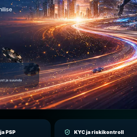
ilise
ust ja suunda
ja PSP
KYC ja riskikontroll