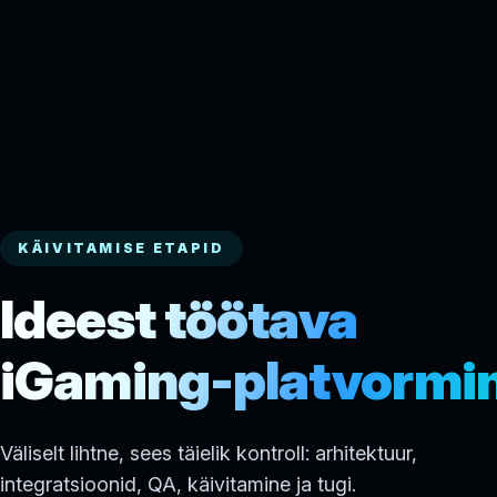
KÄIVITAMISE ETAPID
Ideest töötava
iGaming-platvormin
Väliselt lihtne, sees täielik kontroll: arhitektuur,
integratsioonid, QA, käivitamine ja tugi.