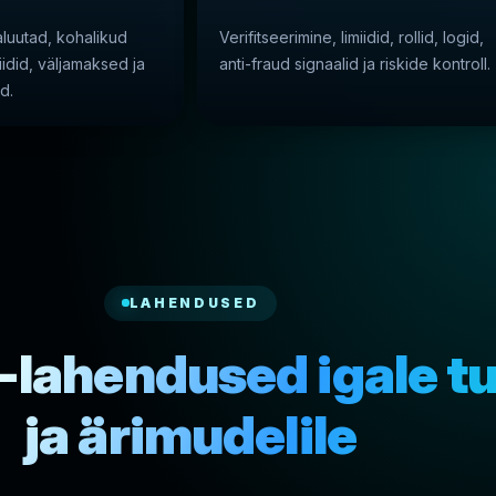
luutad, kohalikud
Verifitseerimine, limiidid, rollid, logid,
idid, väljamaksed ja
anti-fraud signaalid ja riskide kontroll.
d.
LAHENDUSED
lahendused igale tu
ja ärimudelile