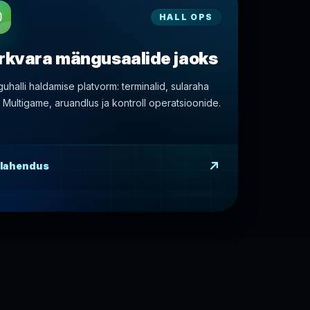
HALL OPS
rkvara mängusaalide jaoks
uhalli haldamise platvorm: terminalid, sularaha
, Multigame, aruandlus ja kontroll operatsioonide.
 lahendus