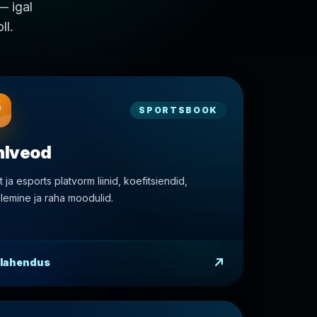
— igal
ll.
SPORTSBOOK
hlveod
 ja esports platvorm liinid, koefitsiendid,
lemine ja raha moodulid.
 lahendus