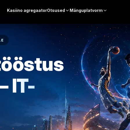
Kasiino agregaator
Otsused
Mänguplatvorm
LE
ööstus
 —
IT-