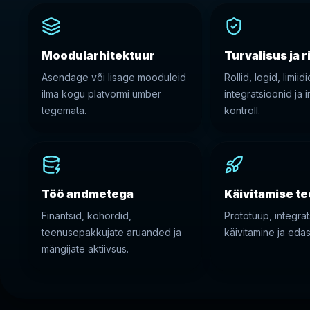
Moodularhitektuur
Turvalisus ja r
Asendage või lisage mooduleid
Rollid, logid, limiid
ilma kogu platvormi ümber
integratsioonid ja 
tegemata.
kontroll.
Töö andmetega
Käivitamise te
Finantsid, kohordid,
Prototüüp, integra
teenusepakkujate aruanded ja
käivitamine ja edas
mängijate aktiivsus.