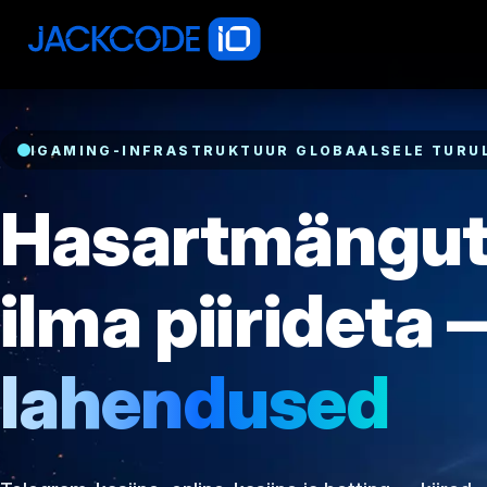
IGAMING-INFRASTRUKTUUR GLOBAALSELE TURU
Hasartmängut
ilma piirideta
lahendused