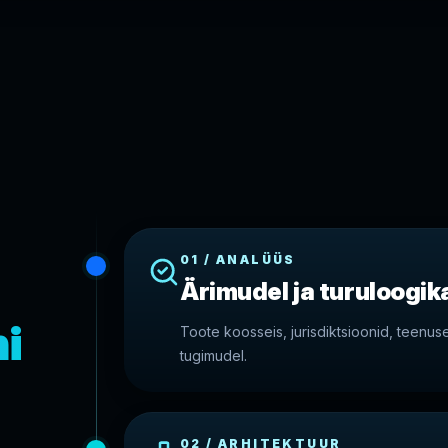
01 / ANALÜÜS
Ärimudel ja turuloogik
i
Toote koosseis, jurisdiktsioonid, teenu
tugimudel.
02 / ARHITEKTUUR