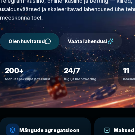
Telegram-kasiino, online-kasiino ja betting — kiired,
usaldusväärsed ja skaleeritavad lahendused ühe tehn
meeskonna toel.
Olen huvitatud
Vaata lahendusi
200+
24/7
11
teenusepakkujat ja teenust
tugi ja monitooring
lahend
Mängude agregatsioon
Maksed 