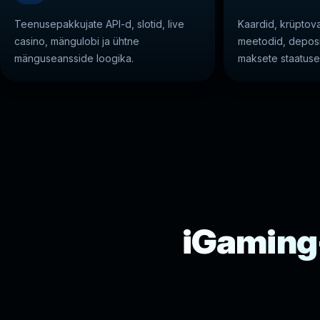
Teenusepakkujate API-d, slotid, live
Kaardid, krüptova
casino, mängulobi ja ühtne
meetodid, deposi
mänguseansside loogika.
maksete staatuse
iGaming-