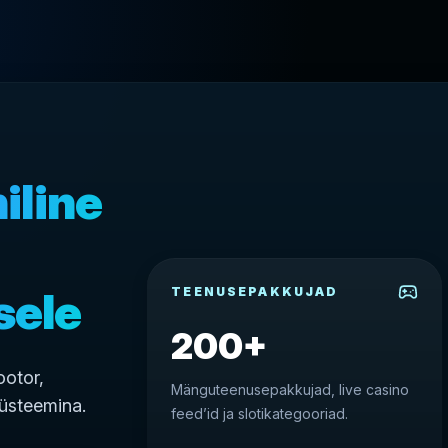
iline
sele
TEENUSEPAKKUJAD
200+
otor,
Mänguteenusepakkujad, live casino
süsteemina.
feed’id ja slotikategooriad.