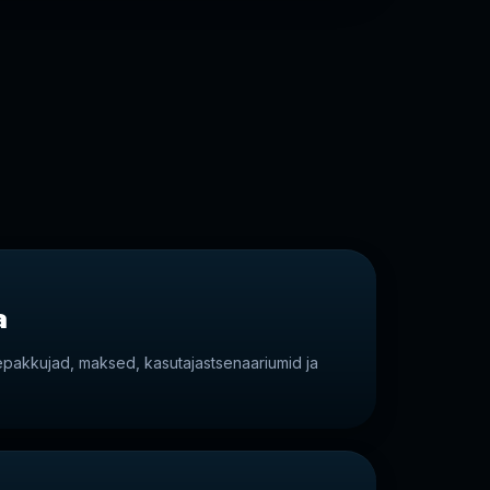
a
sepakkujad, maksed, kasutajastsenaariumid ja