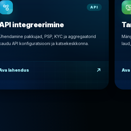
API
API integreerimine
Ta
Ühendamine pakkujad, PSP, KYC ja aggregaatorid
Mäng
kaudu API konfiguratsiooni ja katsekeskkonna.
laud
Ava lahendus
Ava