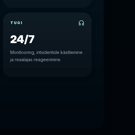
TUGI
24/7
Monitooring, intsidentide käsitlemine
ja reaalajas reageerimine.