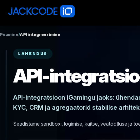
Peamine
/
API integreerimine
LAHENDUS
API-integratsi
API-integratsioon iGamingu jaoks: ühend
KYC, CRM ja agregaatorid stabiilse arhitek
Seadistame sandboxi, logimise, kaitse, veatöötluse ja toe