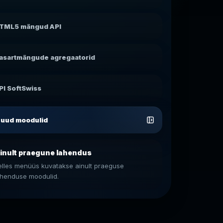
TML5 mängud API
asartmängude agregaatorid
PI SoftSwiss
uud moodulid
inult praegune lahendus
elles menüüs kuvatakse ainult praeguse
ahenduse moodulid.