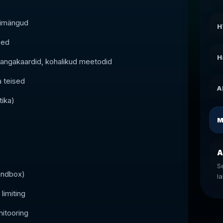
nimängud
H
sed
H
angakaardid, kohalikud meetodid
 teised
A
tika)
M
A
S
andbox)
l
limiting
nitooring