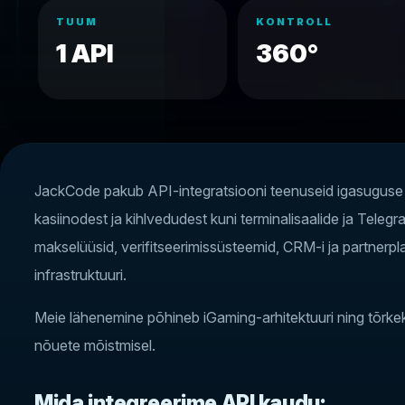
TUUM
KONTROLL
1 API
360°
JackCode pakub API-integratsiooni teenuseid igasuguse
kasiinodest ja kihlvedudest kuni terminalisaalide ja Tel
makselüüsid, verifitseerimissüsteemid, CRM-i ja partnerpla
infrastruktuuri.
Meie lähenemine põhineb iGaming-arhitektuuri ning tõrkeki
nõuete mõistmisel.
Mida integreerime API kaudu: