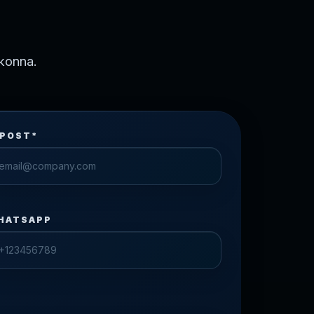
konna.
-POST*
HATSAPP