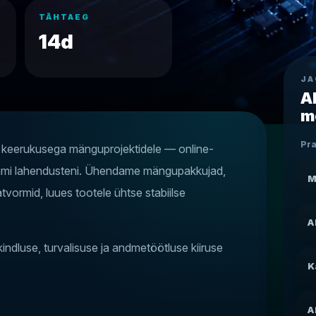
TÄHTAEG
14d
JA
A
m
Pr
 keerukusega mänguprojektidele — online-
egrami lahendusteni. Ühendame mängupakkujad,
M
tvormid, luues tootele ühtse stabiilse
A
ndluse, turvalisuse ja andmetöötluse kiiruse
K
A