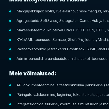
Mängupakkujad: slotid, live-kasiino, crash-mängud, mi
Agregaatorid: SoftSwiss, Slotegrator, GamesHub ja tei
Maksesüsteemid: krüptovaluutad (USDT, TON, BTC), p
KYC/AML-teenused: Sumsub, ShuftiPro, IdentityMind ja
Partnerplatvormid ja trackerid (Postback, SubID, analüü
Admin-paneelid, aruandesüsteemid ja ticket-teenused
Meie võimalused:
API dokumenteerimine ja testkeskkonna pakkumine (s
Päringute valideerimine, logimine, tokenite kaitse ja rate 
Integratsioonide silumine, koormuse simulatsioon ja mo