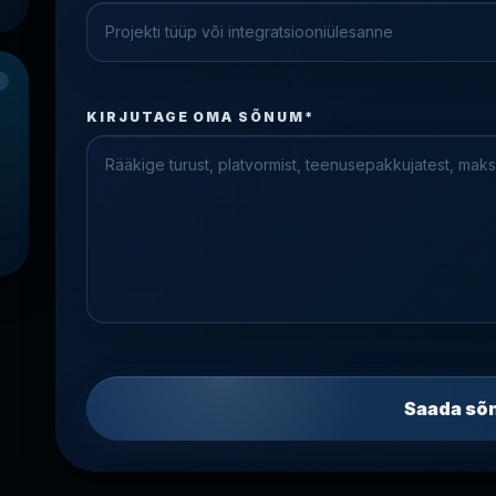
Check the form fields
Please fix the highlighted fields.
KIRJUTAGE OMA SÕNUM*
Saada sõ