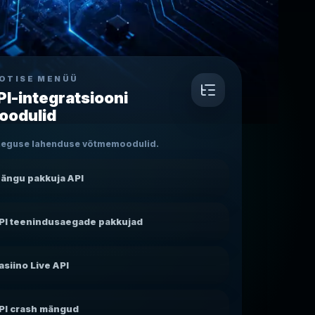
OTISE MENÜÜ
PI-integratsiooni
oodulid
aeguse lahenduse võtmemoodulid.
ängu pakkuja API
PI teenindusaegade pakkujad
asiino Live API
PI crash mängud