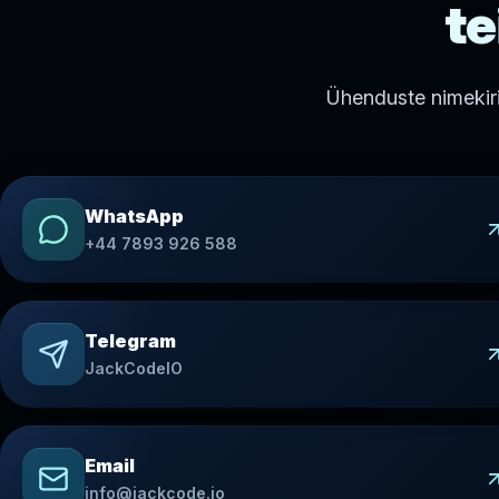
te
Ühenduste nimekir
WhatsApp
+44 7893 926 588
Telegram
JackCodeIO
Email
info@jackcode.io