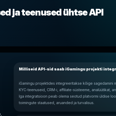
d ja teenused ühtse API
Milliseid API-sid saab iGamingu projekti integ
iGamingu projektides integreeritakse kõige sagedamini
KYC-teenuseid, CRM-i, affiliate-süsteeme, analüütikat, anti
Iga integratsioon peab olema seotud platvormi üldise loo
toimingute staatused, aruanded ja turvalisus.
,