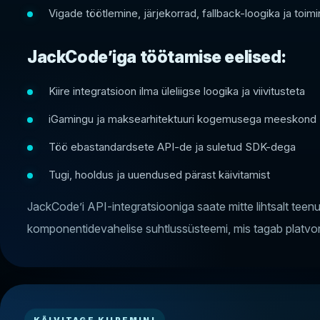
Vigade töötlemine, järjekorrad, fallback-loogika ja toi
JackCode’iga töötamise eelised:
Kiire integratsioon ilma üleliigse loogika ja viivitusteta
iGamingu ja maksearhitektuuri kogemusega meeskond
Töö ebastandardsete API-de ja suletud SDK-dega
Tugi, hooldus ja uuendused pärast käivitamist
JackCode’i API-integratsiooniga saate mitte lihtsalt tee
komponentidevahelise suhtlussüsteemi, mis tagab platvormi 