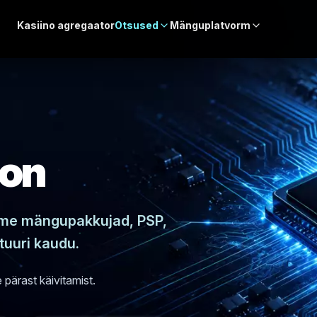
Kasiino agregaator
Otsused
Mänguplatvorm
oon
ame mängupakkujad, PSP,
tuuri kaudu.
 pärast käivitamist.