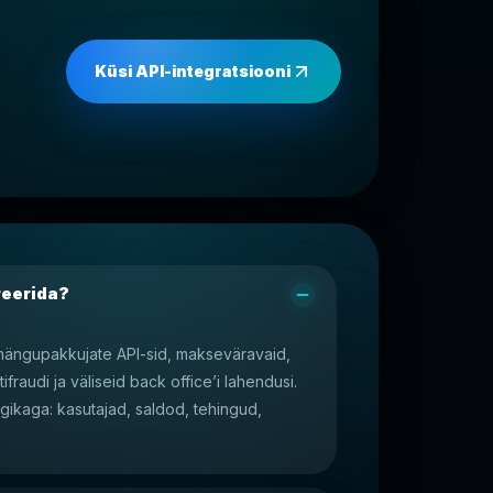
Küsi API-integratsiooni
reerida?
 mängupakkujate API-sid, makseväravaid,
fraudi ja väliseid back office’i lahendusi.
gikaga: kasutajad, saldod, tehingud,