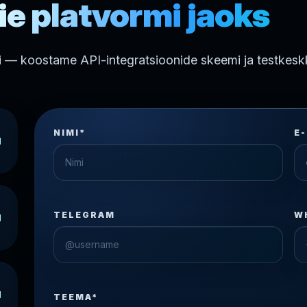
ie platvormi jaoks
i — koostame API-integratsioonide skeemi ja testkesk
NIMI*
E
TELEGRAM
W
TEEMA*