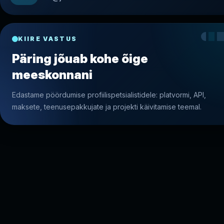
KIIRE VASTUS
Päring jõuab kohe õige
meeskonnani
Edastame pöördumise profiilispetsialistidele: platvormi, API,
maksete, teenusepakkujate ja projekti käivitamise teemal.