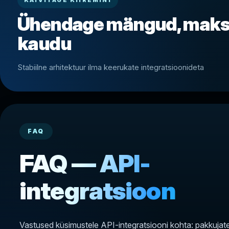
KÄIVITAGE KIIREMINI
Ühendage mängud, makse
kaudu
Stabiilne arhitektuur ilma keerukate integratsioonideta
FAQ
FAQ — API-
integratsioon
Vastused küsimustele API-integratsiooni kohta: pakkujate