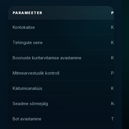
PARAMEETER
PRAKTI
Kontokaitse
Kasutaja 
Tehingute seire
Kahtlaste
Boonuste kuritarvitamise avastamine
Kuritarvi
Mitmearvestuslik kontroll
Piirmäära
Käitumisanalüüs
Kasutaja
Seadme sõrmejälg
Kontode 
Bot avastamine
Turustus