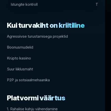
Istungite kontroll
Tegevust
Kui turvakiht on kriitiline
Agressiivse turustamisega projektid
Boonusmudelid
Krüpto kasiino
Suur liiklusmaht
P2P ja sotsiaalmehaanika
Platvormi väärtus
1. Rahalise kahju vähendamine