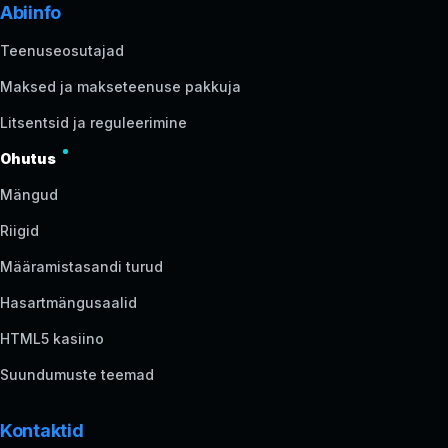
Abiinfo
Teenuseosutajad
Maksed ja makseteenuse pakkuja
Litsentsid ja reguleerimine
Ohutus
Mängud
Riigid
Määramistasandi turud
Hasartmängusaalid
HTML5 kasiino
Suundumuste teemad
Kontaktid