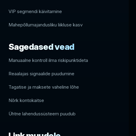
VIP segmendi käivitamine
Mahepõllumajandusliku liikluse kasv
Sagedased vead
Manuaalne kontroll ilma riskipunktideta
Reaalajas signaalide puudumine
Tagatise ja maksete vaheline lõhe
Nõrk kontokaitse
Ühtne lahendussüsteem puudub
Link muudele