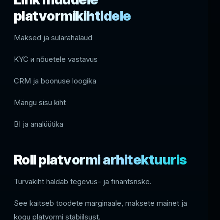
platvormikihtidele
Maksed ja sularahalaud
KYC и nõuetele vastavus
CRM ja boonuse loogika
Mängu sisu kiht
BI ja analüütika
Roll platvormi arhitektuuris
Turvakiht haldab tegevus- ja finantsriske.
See kaitseb toodete marginaale, maksete mainet ja
kogu platvormi stabiilsust.