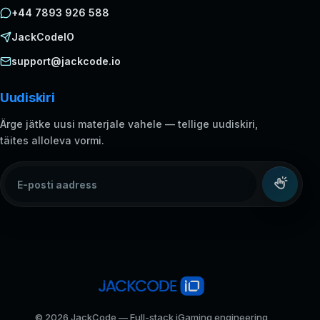
+44 7893 926 588
JackCodeIO
support@jackcode.io
Uudiskiri
Ärge jätke uusi materjale vahele — tellige uudiskiri,
täites alloleva vormi.
E-posti aadress
© 2026 JackCode — Full-stack iGaming engineering